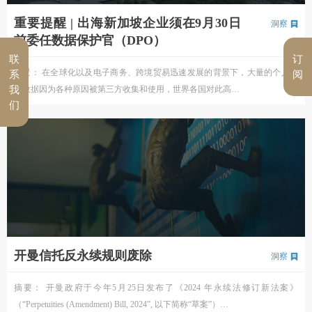
重要提醒 | 出海新加坡企业须在9月30日
洞察
前委任数据保护官（DPO）
联
订
背景： 在全球化以及电子商务、跨境贸易迅速发展的背景下，大量的个人信
系
阅
我
息数据因为各种原因被第三方收集和使用，世界各国对此高…
们
开曼信托反永续规则废除
洞察
摘要： 开曼政府于今年5月25日发布了《2024 年永续法修订新法案》
（“Perpetuities (Amendment) Bill, 2024”, 以下简称“草案”）…