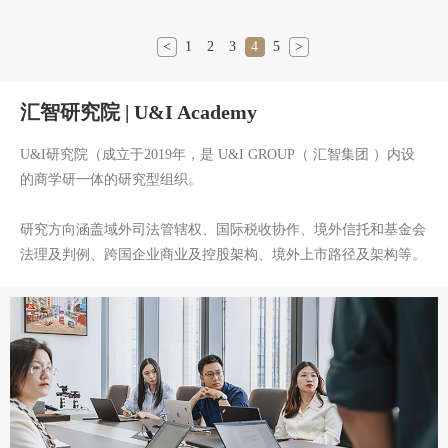
<
1
2
3
4
5
>
汇智研究院 | U&I Academy
U&I研究院（成立于2019年，是 U&I GROUP（ 汇智集团 ）内设
的商学研一体的研究型组织。
研究方向涵盖域外司法管辖权、国际税收协作、境外信托和基金会
法理及判例、跨国企业商业及控股架构、境外上市路径及架构等。