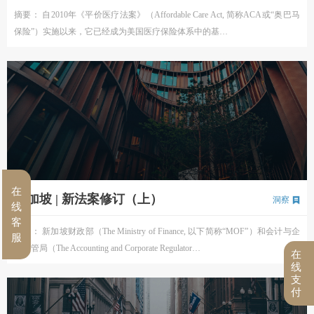
摘要： 自2010年《平价医疗法案》（Affordable Care Act, 简称ACA或“奥巴马
保险”）实施以来，它已经成为美国医疗保险体系中的基…
在
新加坡 | 新法案修订（上）
洞察
线
客
摘要： 新加坡财政部（The Ministry of Finance, 以下简称“MOF”）和会计与企
服
业监管局（The Accounting and Corporate Regulator…
在
线
支
付