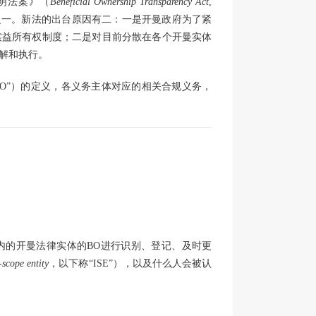
透明法案》（
Beneficial Ownership Transparency Act
,
态之一。新法的出台原因有二：一是开曼政府为了紧
实益所有权制度；二是对目前分散在各个开曼实体
解和执行。
“BO”）的定义，各义务主体对应的相关合规义务，
内的开曼法律实体的BO进行识别、登记、及时更
-scope entity
，以下称“ISE”），以及什么人会被认