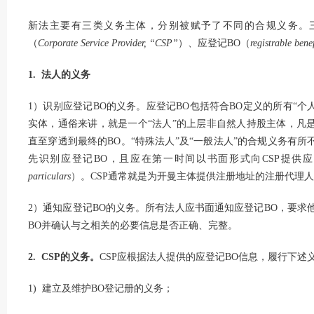
新法主要有三类义务主体，分别被赋予了不同的合规义务。三
（
Corporate Service Provider, “CSP”
）、应登记BO（
registrable bene
1. 法人的义务
1）识别应登记BO的义务。应登记BO包括符合BO定义的所有“个
实体，通俗来讲，就是一个“法人”的上层非自然人持股主体，凡
直至穿透到最终的BO。“特殊法人”及“一般法人”的合规义务有所
先识别应登记BO，且应在第一时间以书面形式向CSP提供
particulars
）。CSP通常就是为开曼主体提供注册地址的注册代理
2）通知应登记BO的义务。所有法人应书面通知应登记BO，要求
BO并确认与之相关的必要信息是否正确、完整。
2. CSP的义务。
CSP应根据法人提供的应登记BO信息，履行下述
1) 建立及维护BO登记册的义务；