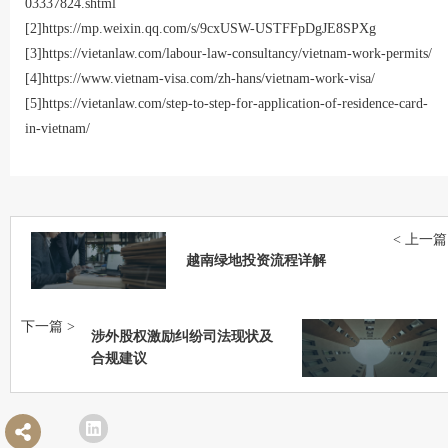
03337824.shtml
[2]
https://mp.weixin.qq.com/s/9cxUSW-USTFFpDgJE8SPXg
[3]
https://vietanlaw.com/labour-law-consultancy/vietnam-work-permits/
[4]
https://www.vietnam-visa.com/zh-hans/vietnam-work-visa/
[5]
https://vietanlaw.com/step-to-step-for-application-of-residence-card-
in-vietnam/
< 上一篇
越南绿地投资流程详解
下一篇 >
涉外股权激励纠纷司法现状及
合规建议