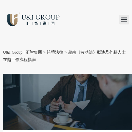
汇智研究
汇智里程
INVEST TO
加入U&
在线支付
U&I Group | 汇智集团
>
跨境法律
>
越南《劳动法》概述及外籍人士
在越工作流程指南