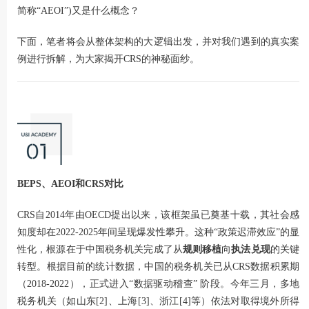
简称“AEOI”)又是什么概念？
下面，笔者将会从整体架构的大逻辑出发，并对我们遇到的真实案
例进行拆解，为大家揭开CRS的神秘面纱。
BEPS、AEOI和CRS对比
CRS自2014年由OECD提出以来，该框架虽已奠基十载，其社会感
知度却在2022-2025年间呈现爆发性攀升。这种“政策迟滞效应”的显
性化，根源在于中国税务机关完成了从
规则移植
向
执法兑现
的关键
转型。根据目前的统计数据，中国的税务机关已从CRS数据积累期
（2018-2022），正式进入“数据驱动稽查” 阶段。今年三月，多地
税务机关（如山东[2]、上海[3]、浙江[4]等）依法对取得境外所得