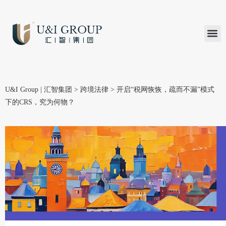
汇智研究
汇智里程
INVEST TO
加入U&
在线支付
U&I Group | 汇智集团
>
跨境法律
>
开启“税网恢恢，疏而不漏”模式
下的CRS，究为何物？