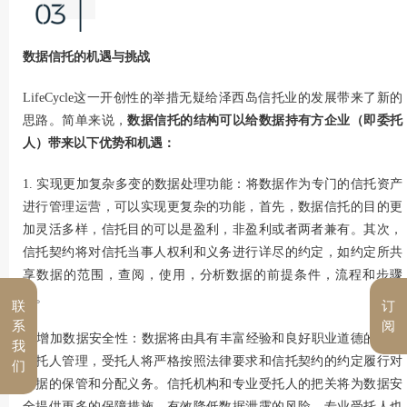
数据信托的机遇与挑战
LifeCycle这一开创性的举措无疑给泽西岛
信托业
的发展带来了新的
思路。简单来说，
数据信托的结构可以给数据持有方企业（即委托
人）带来以下优势和机遇：
1. 实现更加复杂多变的数据处理功能：将数据作为专门的信托资产
进行管理运营，可以实现更复杂的功能，首先，数据信托的目的更
加灵活多样，信托目的可以是盈利，非盈利或者两者兼有。其次，
信托契约将对信托当事人权利和义务进行详尽的约定，如约定所共
享数据的范围，查阅，使用，分析数据的前提条件，流程和步骤
等。
联
订
系
阅
2. 增加数据安全性：数据将由具有丰富经验和良好职业道德的专业
我
受托人管理，受托人将严格按照法律要求和信托契约的约定履行对
们
数据的保管和分配义务。信托机构和专业受托人的把关将为数据安
全提供更多的保障措施，有效降低数据泄露的风险。专业受托人也