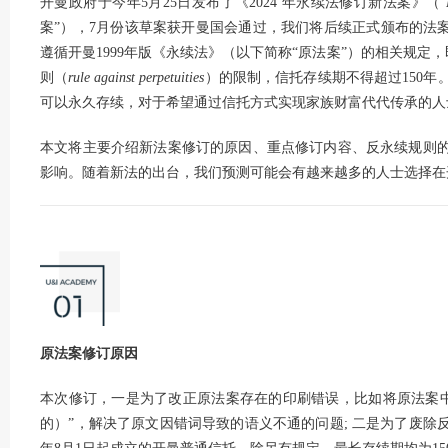
开曼政府于今年5月25日发布了《2024 年永续法修订新法案》（“
案”），7月份该草案获开曼国会通过，我们将后续正式颁布的法
遵循开曼1999年版《永续法》（以下简称“原法案”）的相关规定，
则（
rule against perpetuities
）的限制，信托存续期不得超过150
可以永久存续，对于希望通过信托方式实现家族财富代代传承的人
本文将主要介绍新法案修订的原因、重点修订内容、反永续规则
影响。随着新法的出台，我们预测可能会有越来越多的人士选择在
原法案修订原因
本次修订，一是为了改正原法案存在的印刷错误，比如将原法案中第4(1
的）”，解决了原文因错词导致的语义不通的问题; 二是为了废除反