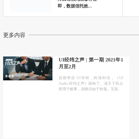
即，数据信托效...
更多内容
UI经纬之声 | 第一期 2021年1
月至2月
首期寄语 UI学研，跨境时讯，《UI
Audio 经纬之声》敲响了。读天下风云
雨雪千般事，洞察仍始于秋毫。互联