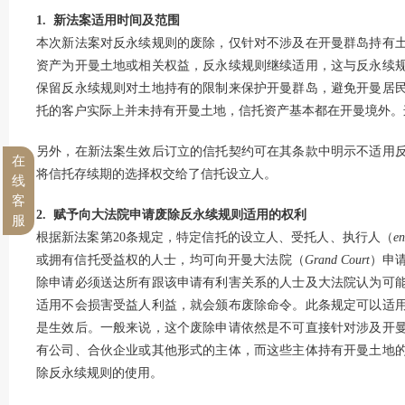
1. 新法案适用时间及范围
本次新法案对反永续规则的废除，仅针对不涉及在开曼群岛持有
资产为开曼土地或相关权益，反永续规则继续适用，这与反永续
保留反永续规则对土地持有的限制来保护开曼群岛，避免开曼居
托的客户实际上并未持有开曼土地，信托资产基本都在开曼境外。
另外，在新法案生效后订立的信托契约可在其条款中明示不适用
在
将信托存续期的选择权交给了信托设立人。
线
客
2. 赋予向大法院申请废除反永续规则适用的权利
服
根据新法案第20条规定，特定信托的设立人、受托人、执行人（
en
或拥有信托受益权的人士，均可向开曼大法院（
Grand Court
）申
除申请必须送达所有跟该申请有利害关系的人士及大法院认为可
适用不会损害受益人利益，就会颁布废除命令。此条规定可以适
是生效后。一般来说，这个废除申请依然是不可直接针对涉及开
有公司、合伙企业或其他形式的主体，而这些主体持有开曼土地
除反永续规则的使用。