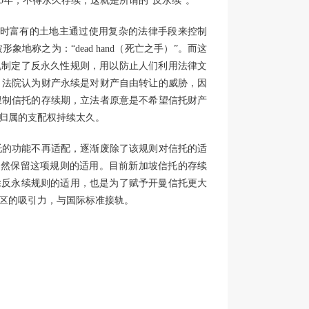
0年，不得永久存续，这就是所谓的“反永续”。
当时富有的土地主通过使用复杂的法律手段来控制
称之为：“dead hand（死亡之手）”。而这
这种情况制定了反永久性规则，用以防止人们利用法律文
。法院认为财产永续是对财产自由转让的威胁，因
限制信托的存续期，立法者原意是不希望信托财产
归属的支配权持续太久。
托的功能不再适配，逐渐废除了该规则对信托的适
仍然保留这项规则的适用。目前新加坡信托的存续
本次废除反永续规则的适用，也是为了赋予开曼信托更大
区的吸引力，与国际标准接轨。