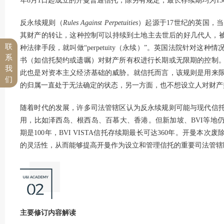
年8月1日起成立的开曼普通信托，除另有规定，最长存续期均为15
反永续规则（
Rules Against Perpetuities
）起源于17世纪的英国，
其财产的转让，这种控制可以持续到土地主去世后的好几代人，被形象地
联
种法律手段，就叫做“perpetuity（永续）”。英国法院针对
系
书（如信托契约或遗嘱）对财产所有权进行长期或无限期的控制
我
此也是对资本主义经济基础的威胁。就信托而言，该规则是用来
们
的归属一直处于无法确定的状态，另一方面，也不想设立人对财产
随着时代的发展，许多司法管辖区认为反永续规则可能与现代信
用，比如泽西岛、根西岛、百慕大、香港。但新加坡、BVI等地
期是100年，BVI VISTA信托存续期最长可达360年。开曼
的灵活性，从而能够提高开曼作为设立和管理信托的重要司法管辖
主要修订内容解读