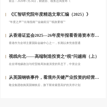
前言：2026年7月24日，财政部、税务总局发布《
《汇智研究院年度精选文章汇编（2025）》
“年度之声”“出海指南”“金融前沿”“税政要领”“
从香港证监会2025—26年度年报看香港资本市场发展的新方向
香港作为全球主要国际金融中心之一，长期以来凭借普通
视线向北——高端制造投资之“税”问越南（上）
在全球地缘政治与经贸格局加速演变的常态下，中资企业
从英国钢铁事件，看境外关键产业投资的经营处置权风险
敬业集团收购英国钢铁后，旗下斯肯索普高炉的关停计划