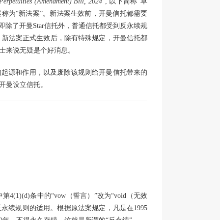
Perpetuities (Amendment) Bill, 2024
”, 以下简称“草
案称为“新法案”。新法案生效前，开曼信托都需要
即除了开曼Star信托外，普通信托都受到反永续规
年。新法案正式生效后，除有特殊规定，开曼信托都
士来说无疑是个好消息。
的起源和作用，以及废除该规则给开曼信托带来的
开曼设立信托。
)(d)条中的“vow（誓言）”改为“void（无效
永续规则的适用。根据原法案规定，凡是在1995