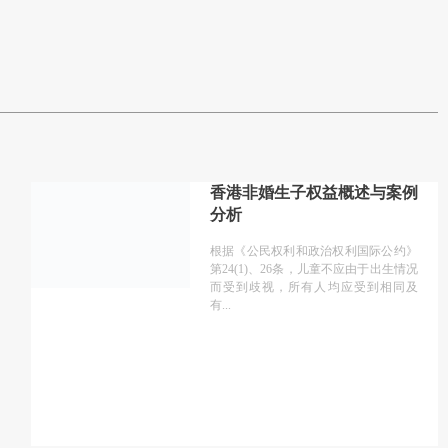
香港非婚生子权益概述与案例
分析
根据《公民权利和政治权利国际公约》
第24(1)、26条，儿童不应由于出生情况
而受到歧视，所有人均应受到相同及
有