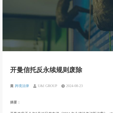
开曼信托反永续规则废除
跨境法律
U&I GROUP
2024-08-23
摘要：