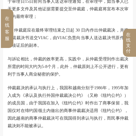
于审理日15日前向当事人送达审理通知，在审理中，如当事人已
无更多文件及其他证据需要提交至仲裁庭，仲裁庭将宣布本次审
理为最终审理；
在
线
6）仲裁庭应在最终审理结束之日起 30 日内作出仲裁裁决，并将
客
在
仲裁裁决书送交VIAC，由VIAC负责向当事人送达裁决书原件或
服
线
经核证后的副本。
支
付
与诉讼相比，仲裁的效率更高，实践中，从仲裁受理到作出裁决
所需的时间大约为5-8个月，此外，仲裁原则上不公开进行，更有
利于当事人商业秘密的保护。
仲裁裁决的承认与执行上，我国和越南分别于1986年，1995年加
入成为《承认及执行外国仲裁裁决公约》（又称《纽约公约》）
的成员国，由于我国在加入《纽约公约》时作出了商事保留，我
国仅对在缔约国领土内做出的商事仲裁裁决适用《纽约公约》，
因此越南的商事仲裁裁决可在我国得到承认与执行，而民事仲裁
裁决则不能被承认。