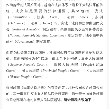
作为曾经的法国殖民地，越南在法律体系上沿袭了大陆法系的传
统，成文法是重要的法律渊源，具体包括：宪法
（
Constitution
），法典（
Code
），法律（
Law
），条例
（
Ordinance
），法令（
Decree
）等。宪法，法典和法律由国民议
会（
National Assembly
）制定颁布，条例由国民议会常务委员会
（
National Assembly Standing Committee
）制定颁布，法令由中央
政府（
Government
）制定颁布。
而作为社会主义阵营国家，其法院架构与我国也有诸多相似之
处。越南法院分为4个层级，由上至下分别是：最高人民法院
（
Supreme People’s Court
）、高级人民法院（
People’s High
Courts
）、省人民法院（
Provincial People’s Courts
）、区人民法院
（
District People’s Courts
）。
根据越南《民事诉讼法典》的有关规定，境外公司起诉越南公司
的，其一审案件应由省人民法院进行审理，原告应当向被告越南
公司总部所在地的省级人民法院起诉。
诉讼流程大致如下：