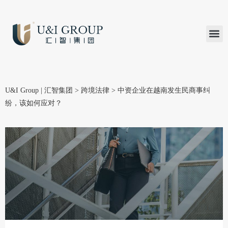
汇智研究
汇智里程
INVEST TO
加入U&
在线支付
U&I Group | 汇智集团
>
跨境法律
>
中资企业在越南发生民商事纠
纷，该如何应对？