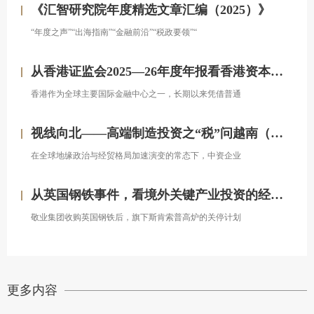
《汇智研究院年度精选文章汇编（2025）》
“年度之声”“出海指南”“金融前沿”“税政要领”“
从香港证监会2025—26年度年报看香港资本市场发展的新方向
香港作为全球主要国际金融中心之一，长期以来凭借普通
视线向北——高端制造投资之“税”问越南（上）
在全球地缘政治与经贸格局加速演变的常态下，中资企业
从英国钢铁事件，看境外关键产业投资的经营处置权风险
敬业集团收购英国钢铁后，旗下斯肯索普高炉的关停计划
更多内容