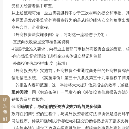
受相关经营者集中审查。
从上述流程可知，企业需要进行不少于三次材料的提交和审批。
本原因是发改委监管外商投资行为的是从维护经济安全的角度出
商务合同、企业章程。
《外商投资法实施条例》后，将对这一流程进行优化：
-直接向发改委提交审核备案资料
-根据行业准入要求，向行业主管部门审核外商投资企业的资质，
-向市场监督管理部门进行企业实体设立登记和注册
-外商投资信息报告制度（新增）
《外商投资法》实施前，外商投资企业通过商务部的外商投资综
信用信息系统。《实施条例》第三十八条及第三十九条授权了商
一的报告内容和范围，这一举措将大大提升信息报告的效率，减轻
延伸阅读
：同《实施条例》一同发布的《外资投资信息报告办法
联
销报告及年度报告。
系
02 明确细节，与政府的投资协议效力给与更多保障
我
政府在招商引资的过程中，与境外投资者签订法律协议是必要环
们
司法程序、仲裁和强制执行领域为外国投资者维权提供了更多支持
《实施办法》规定了政府在招商引资时，所提供的惠及外商的政