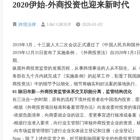
2020伊始-外商投资也迎来新时代
跨境法律
U&I GROUP
2020-01-03
2019年3月，十三届人大二次会议正式通过了《中国人民共和
2019年12月31日发布了实施条例，《外商投资法》自2020年
期。
纵观外商投资监管的发展历程，从事跨境事业的人从不陌生。从
务部在九个月内就完成了《实施条例》的起草工作，彰显了我国
商投资法》中的细节予以细化，细节将确实利好法案的落地执行。
01 除旧布新—外商投资监管体系交叉职能分离，监管结构优化
在三法合一的时期，原有的流程下境外投资者在中国境内投资，需
-根据《外商投资项目核准和备案管理办法》向发改委对投资的项
-依据负面清单，向商委就企业的设立、变更事宜进行核准或备案
-根据行业准入要求，向行业主管部门审核外商投资企业的资质，
-向市场监督管理部门进行企业实体设立登记和注册（企业登记）
Note：除了上述的监管之外，对可能影响国家安全的外商投资