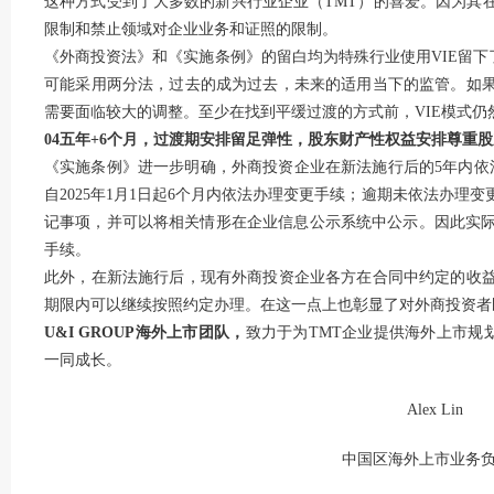
这种方式受到了大多数的新兴行业企业（TMT）的喜爱。因为其
限制和禁止领域对企业业务和证照的限制。
《外商投资法》和《实施条例》的留白均为特殊行业使用VIE留下
可能采用两分法，过去的成为过去，未来的适用当下的监管。如
需要面临较大的调整。至少在找到平缓过渡的方式前，VIE模式仍
04五年+6个月，过渡期安排留足弹性，股东财产性权益安排尊重
《实施条例》进一步明确，外商投资企业在新法施行后的5年内依
自2025年1月1日起6个月内依法办理变更手续；逾期未依法办理
记事项，并可以将相关情形在企业信息公示系统中公示。因此实际
手续。
此外，在新法施行后，现有外商投资企业各方在合同中约定的收
期限内可以继续按照约定办理。在这一点上也彰显了对外商投资者
U&I GROUP海外上市团队，
致力于为TMT企业提供海外上市规
一同成长。
Alex Lin
中国区海外上市业务