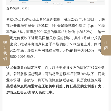
资料来源：CME
依据CME FedWatch工具的最新数据（截至2025年8月18日），联
邦公开市场委员会（FOMC）9月会议降息25个基点（bps）的概
率为
84.8%
，而降息50个基点的概率相对较低（约15.2%）。这一
市场定价反映了近期美国相关数据的影响，其中7月就业报告表
联
订
现疲软，推动降息预期从夏季早期的低于50%显著上升。同时，
系
阅
到2025年底，终端利率可能稳定在3.5-4%的概率为
84.5%
，总计
我
降息50-100个基点。
们
这些概率并非固定不变，而是取决于即将发布的8月CPI和就业数
据。若通胀数据超预期，可能将降息概率压低至50%以下；而就
业市场进一步疲软，则可能使降息接近确定。从历史经验来看，
美联储降息周期通常会压缩美中利差，降低美元的套利吸引力，
进而压低美元/离岸人民币汇率。