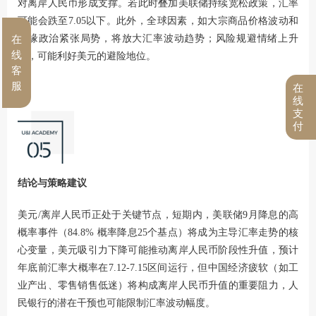
对离岸人民币形成支撑。若此时叠加美联储持续宽松政策，汇率
可能会跌至7.05以下。此外，全球因素，如大宗商品价格波动和
地缘政治紧张局势，将放大汇率波动趋势；风险规避情绪上升
在
线
时，可能利好美元的避险地位。
客
服
在
线
支
付
结论与策略建议
美元/离岸人民币正处于关键节点，短期内，美联储9月降息的高
概率事件（84.8% 概率降息25个基点）将成为主导汇率走势的核
心变量，美元吸引力下降可能推动离岸人民币阶段性升值，预计
年底前汇率大概率在7.12-7.15区间运行，但中国经济疲软（如工
业产出、零售销售低迷）将构成离岸人民币升值的重要阻力，人
民银行的潜在干预也可能限制汇率波动幅度。