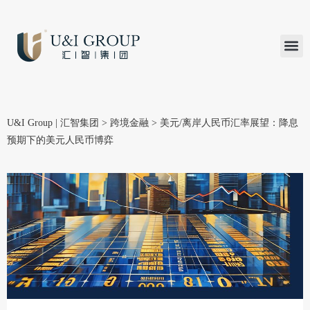
汇智研究
汇智里程
INVEST TO
加入U&
在线支付
U&I Group | 汇智集团
>
跨境金融
>
美元/离岸人民币汇率展望：降息
预期下的美元人民币博弈