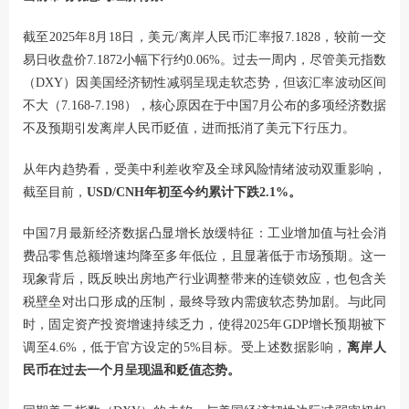
截至2025年8月18日，美元/离岸人民币汇率报7.1828，较前一交
易日收盘价7.1872小幅下行约0.06%。过去一周内，尽管美元指数
（DXY）因美国经济韧性减弱呈现走软态势，但该汇率波动区间
不大（7.168-7.198），核心原因在于中国7月公布的多项经济数据
不及预期引发离岸人民币贬值，进而抵消了美元下行压力。
从年内趋势看，受美中利差收窄及全球风险情绪波动双重影响，
截至目前，
USD/CNH年初至今约累计下跌2.1%。
中国7月最新经济数据凸显增长放缓特征：工业增加值与社会消
费品零售总额增速均降至多年低位，且显著低于市场预期。这一
现象背后，既反映出房地产行业调整带来的连锁效应，也包含关
税壁垒对出口形成的压制，最终导致内需疲软态势加剧。与此同
时，固定资产投资增速持续乏力，使得2025年GDP增长预期被下
调至4.6%，低于官方设定的5%目标。受上述数据影响，
离岸人
民币在过去一个月呈现温和贬值态势。