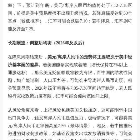
率）下，预计到年底，美元/离岸人民币均值将处于7.12-7.15区
间，前提是美中贸易摩擦不出现升级情况。若降息幅度达到50个
基点（较低概率），汇率可能会跌破7.10；若不降息，汇率则可
能反弹至7.25。
长期展望：调整后均衡（2026年及以后）
在降息周期结束后，
美元/离岸人民币的走势将主要取决于美中经
济基本面的差异。
若美国能够实现软着陆（增长保持在2%以上，
通胀达标），那么美元贬值幅度将较为有限，而中国的结构性问
题，如产能过剩、人口压力等，可能会主导离岸人民币走弱。相
关预测显示，2026年该汇率将在7.05-7.30区间趋于稳定，若人民
银行宽松政策力度有限，汇率可能会偏向该区间上限。
从风险角度来看，上行风险包括美国关税加剧，这可能削弱中国
出口竞争力，触发离岸人民币贬值压力，极端情况下，可能将美
元/离岸人民币汇率推高至7.50（最坏情景）。相反，若中国推出
激进的财政刺激政策，如基础设施支出或发放消费券等，可能会