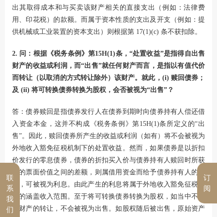
出其取得成本和与买卖该财产相关的直接支出（例如：法律费
用、印花税）的款额。而属于资本性质的支出及开支（例如：提
供机械或工业装置的资本支出）则根据第 17(1)(c) 条不获扣除。
2. 问：根据《税务条例》第15H(1)条，“处置收益”是指得自出售
财产的收益或利润，而“出售”就任何财产而言，是指以有值代价
而转让（以取消的方式转让除外）该财产。就此，(i) 赎回债券；
及 (ii) 将可转换债券转换为股权，会否被视为“出售”？
答：债券赎回是指债券发行人在债券到期时向债券持有人偿还借
入资金本金，这并不构成《税务条例》第15H(1)条所定义的“出
售”。因此，赎回债券所产生的收益或利润（如有）将不会被视为
外地收入豁免征税机制下的处置收益。然而，如果债券是以折扣
价发行的零息债券，债券的折扣买入价与债券持有人赎回时所获
得的票面价值之间的差额，则属借用资金而给予债券持有人的报
联
订
酬，可被视为利息。由此产生的利息将属于外地收入豁免征税机
系
阅
制的涵盖收入范围。至于将可转换债券转换为股权，如当中不涉
我
及财产的转让，不会被视为出售。如股权随后被出售，原始资产
们