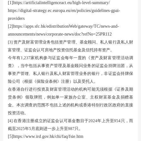
[1]
https://artificialintelligenceact.eu/high-level-summary/
https://digital-strategy.ec.europa.eu/en/policies/guidelines-gpai-
providers
[2]
https://apps.sfc.hk/edistributionWeb/gateway/TC/news-and-
announcements/news/corporate-news/doc?refNo=25PR112
[3] 资产及财富管理业务包括资产管理、基金顾问、私人银行及私人财
富管理、证监会认可房地产投资信托基金及信托持有资产。
今年有1,237家机构参与证监会每年一度的《资产及财富管理活动调
查》，当中包括从事资产管理及基金顾问业务的证监会持牌法团，从
事资产管理、私人银行及私人财富管理业务的银行，非证监会持牌保
险公司（根据《保险业条例》注册）以及受托人。
在香港自行进行投资及财富管理活动的机构可能无须根据《证券及期
货条例》领取牌照，例如单一家族办公室、主权财富基金及捐赠基
金。本次调查的范围不包括上述的机构或香港特别行政区政府的直接
投资活动。
[4] 在香港注册成立的证监会认可基金数目于2024年上升至954只，而
截至2025年5月底则进一步上升至987只。
[5]
https://www.ird.gov.hk/chi/faq/fsie.htm