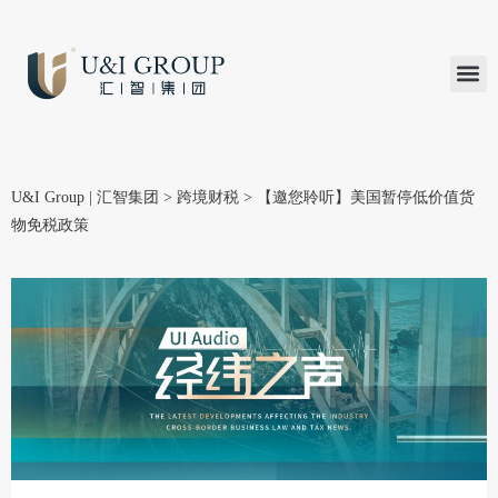
汇智研究
汇智里程
INVEST TO
加入U&
在线支付
U&I Group | 汇智集团
>
跨境财税
>
【邀您聆听】美国暂停低价值货
物免税政策