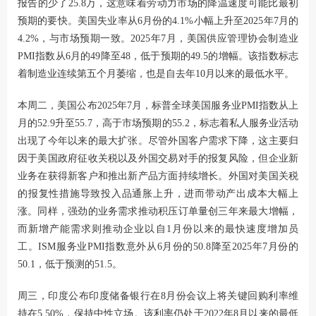
报告的少了25.8万，这意味着劳动力市场的降温速度可能比最初
预期的要快。美国失业率从6月份的4.1%小幅上升至2025年7月的
4.2%，与市场预期一致。2025年7月，美国供应管理协会制造业
PMI指数从6月的49降至48，低于预期的49.5的增幅。该指数标志
着制造业连续第五个月萎缩，也是自去年10月以来的最低水平。
本周二，美国公布2025年7月，标普全球美国服务业PMI指数从上
月的52.9升至55.7，高于市场预期的55.2，标志着私人服务业活动
出现了今年以来的最大扩张。尽管外国客户需求下降，这主要归
因于美国政府征收关税以及外国交易对手的报复风险，但企业新
业务在获得新客户和推出新产品方面持续增长。外国对美国关税
的报复性措施导致投入品通胀上升，进而带动产出成本大幅上
涨。同样，强劲的业务需求推动积压订单量创三年来最大增幅，
而新增产能需求则推动企业以自1月份以来的最快速度增加员
工。ISM服务业PMI指数意外从6月份的50.8降至2025年7月份的
50.1，低于预测的51.5。
周三，印度公布印度储备银行在8月份会议上将关键回购利率维
持在5.50%，保持中性立场。该利率仍处于2022年8月以来的最低