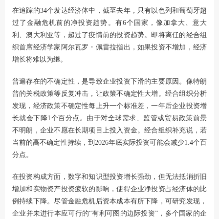
在追踪的34个发达经济体中，截至去年，只有以色列和葡萄牙超
过了金融危机前的净投资趋势。有6个国家，像加拿大、意大
利、澳大利亚等，超过了疫情前的投资趋势。即将离任的经合组
织首席经济学家阿尔瓦罗・佩雷拉指出，如果投资不增加，经济
增长将难以为继。
普遍存在的不确定性，是导致企业投资下滑的主要原因。像特朗
普的关税政策等反复冲击，让政策不确定性大增。经合组织分析
发现，经济政策不确定性每上升一个标准差，一年后企业投资增
长就会下降1个百分点。由于对全球需求、监管或贸易政策前景
不明朗，企业不愿在长期项目上投入资金。经合组织补充说，若
当前的高不确定性持续，到2026年底实际投资可能会减少1.4个百
分点。
在投资构成方面，数字和知识型投资增长强劲，但无法抵消折旧
增加和实物资产投资疲软的影响，使得企业净投资占经济体的比
例持续下降。尽管金融危机后资本成本有所下降，可研究发现，
企业并未进行本应可行的“有利可图的边际投资”，多个国家的企