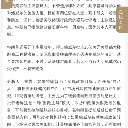
来的美联储主席接班人。不管选择哪种方式，此举都可能加大他
在
对鲍威尔的施压力度。目前有四位潜在人选，其中凯文・哈塞特
线
和凯文・沃什，都是美联储现行政策的强烈批评者，主张激进降
支
息。特朗普已排除财政部长斯科特・贝森特，因为其本人不愿离
付
职。
特朗普还展开了多重攻势，抨击鲍威尔批准25亿美元美联储大楼
翻修工程是浪费，暗示应由美联储理事会否决鲍威尔的决定，甚
至要求其辞职。不过，从法律层面看，若无不当行为，鲍威尔仍
受保护，不易被罢免。
分析人士警告，如果特朗普为了实现政策目标，而任命“自己
人”，将损害美联储的独立性，让市场对其控制通胀能力产生质
疑。特朗普推动降息，主要是为了缓解美国政府债务利息压力，
批评者称这是一种“财政主导”模式，即货币政策为财政目的服
务，可能扰乱控制通胀的核心目标。若特朗普提前通过任命干预
美联储方向，可能改变机构结构；如果鲍威尔被替换或政策转
向，市场波动风险将加剧；让美联储服务于白宫利益，还可能削