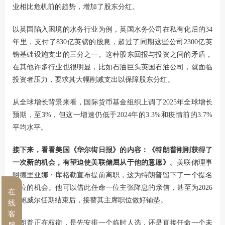
业相比危机前的趋势，增加了股东分红。
以英国陷入困境的水务行业为例，英国水务公司在私有化后的34
年里，支付了830亿英镑的股息，超过了同期这些公司2300亿英
镑基础设施支出的三分之一。这种股东回报与投资之间的矛盾，
在其他许多行业也很明显，比如石油巨头英国石油公司，就面临
投资者压力，要求其大幅削减支出以保障股东分红。
从全球增长背景来看，国际货币基金组织上调了2025年全球增长
预期，至3%，但这一增速仍低于2024年的3.3%和疫情前的3.7%
平均水平。
接下来，看看美国《华尔街日报》的内容：《特朗普刚刚获得了
一次新的机会，有望迫使美联储屈从于他的意愿》。
美联储理事
阿德里亚娜・库格勒宣布提前离职，这为特朗普留下了一个提名
席位的机会。他可以借此任命一位主张降息的亲信，甚至为2026
在
年鲍威尔任期结束后，接替其主席职位做好铺垫。
线
客
特朗普正在权衡，是先安排一个临时人选，还是直接任命一个未
服