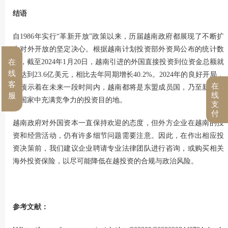
结语
自1986年实行“革新开放”政策以来，历届越南政府都展现了不断扩
大对外开放的坚定决心。根据越南计划投资部外资局公布的统计数
据，截至2024年1月20日，越南引进的外国直接投资到位资金总额就
在
线
已达到23.6亿美元，相比去年同期增长40.2%。2024年的良好开局，
客
在
也预示着在未来一段时间内，越南都将是东盟成员国，乃至新兴市
线
服
场国家中充满竞争力的投资目的地。
支
付
越南政府对外国资本一直保持欢迎的态度，但外方企业在越南的投
资和经营活动，仍有许多细节问题需要注意。因此，在作出相应投
资决策前，我们建议企业聘请专业法律团队进行咨询，或购买相关
海外投资保险，以尽可能降低在越投资的合规与政治风险。
参考文献：