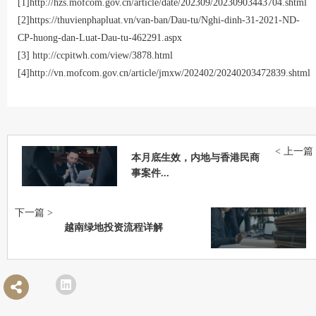
[1]
http://hzs.mofcom.gov.cn/article/date/202309/20230903443704.shtml
[2]
https://thuvienphapluat.vn/van-ban/Dau-tu/Nghi-dinh-31-2021-ND-
CP-huong-dan-Luat-Dau-tu-462291.aspx
[3]
http://ccpitwh.com/view/3878.html
[4]
http://vn.mofcom.gov.cn/article/jmxw/202402/20240203472839.shtml
< 上一篇
本月底生效，内地与香港民商
事案件...
下一篇 >
越南绿地投资流程详解