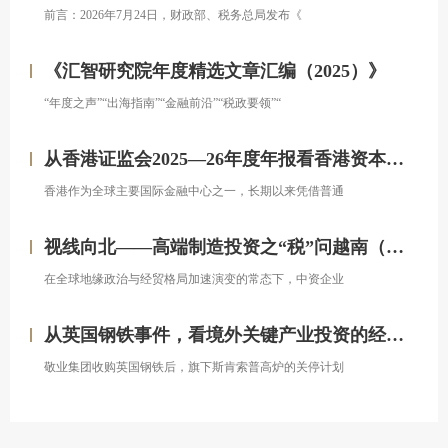
前言：2026年7月24日，财政部、税务总局发布《
《汇智研究院年度精选文章汇编（2025）》
“年度之声”“出海指南”“金融前沿”“税政要领”“
从香港证监会2025—26年度年报看香港资本市场发展的新方向
香港作为全球主要国际金融中心之一，长期以来凭借普通
视线向北——高端制造投资之“税”问越南（上）
在全球地缘政治与经贸格局加速演变的常态下，中资企业
从英国钢铁事件，看境外关键产业投资的经营处置权风险
敬业集团收购英国钢铁后，旗下斯肯索普高炉的关停计划