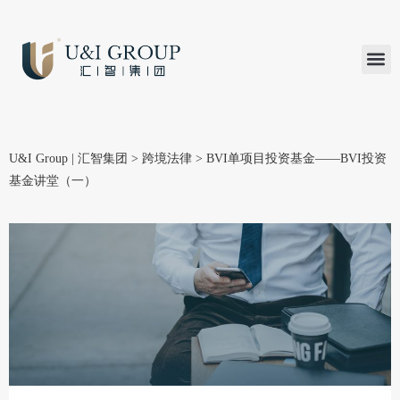
汇智研究
汇智里程
INVEST TO
加入U&
在线支付
U&I Group | 汇智集团
>
跨境法律
>
BVI单项目投资基金——BVI投资
基金讲堂（一）