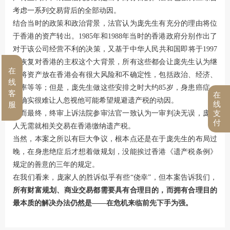
考虑一系列交易背后的全部动因。
结合当时的政策和政治背景，法官认为庞先生有充分的理由将位
于香港的资产转出。1985年和1988年当时的香港政府分别作出了
对于该公司经营不利的决策，又基于中华人民共和国即将于1997
年恢复对香港的主权这个大背景，所有这些都会让庞先生认为继
在
续将资产放在香港会有很大风险和不确定性，包括政治、经济、
线
汇率等等；但是，庞先生做这些安排之时大约85岁，身患癌症，
客
在
也确实很难让人忽视他可能希望规避遗产税的动因。
线
服
然而最终，终审上诉法院参审法官一致认为一审判决无误，庞家
支
付
人无需就相关交易在香港缴纳遗产税。
当然，本案之所以有巨大争议，根本点还是在于庞先生的布局过
晚，在身患绝症后才想着做规划，没能挨过香港《遗产税条例》
规定的善意的三年的规定。
在我们看来，庞家人的胜诉似乎有些“侥幸”，但本案告诉我们，
所有财富规划、商业交易都需要具有合理目的，而拥有合理目的
最本质的解决办法仍然是——在危机来临前先下手为强。