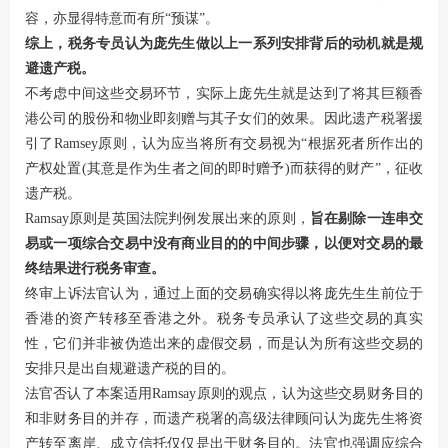
容，亦显得特意而有所“预谋”。
综上，税务专员认为庞先生做以上一系列安排背后的动机就是规
避遗产税。
不考虑中间这些交易环节，实际上庞先生就是达到了将其巨额香
港公司的股份和物业即刻赠与其子女们的效果。因此遗产税署援
引了Ramsey原则，认为应当将所有交易视为“根据死者所作出的
产权处置(其意是作为生者之间的即时赠予)而获得的财产”，征收
遗产税。
Ramsay原则是英国法院判例发展出来的原则，
旨在剔除一连串交
易或一项综合交易中没有商业目的的中间步骤，以便对交易的最
终结果进行税务审查。
终审上诉法官认为，通过上面的交易确实得以将庞先生生前位于
香港的资产转移至香港之外。税务专员承认了这些交易的真实
性，它们并非被伪造出来的虚假交易，而是认为所有这些交易的
安排只是出自规避遗产税的目的。
法官否认了本案适用Ramsay原则的观点，认为这些交易财务目的
和非财务目的并存，而遗产税署的高级法律顾问认为庞先生将资
产转至离岸、成立信托仅仅是出于财务目的。法官也强调应综合