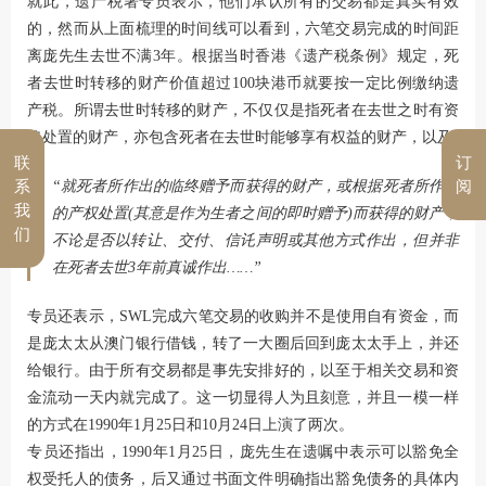
就此，遗产税署专员表示，他们承认所有的交易都是真实有效
的，然而从上面梳理的时间线可以看到，六笔交易完成的时间距
离庞先生去世不满3年。根据当时香港《遗产税条例》规定，死
者去世时转移的财产价值超过100块港币就要按一定比例缴纳遗
产税。所谓去世时转移的财产，不仅仅是指死者在去世之时有资
格处置的财产，亦包含死者在去世时能够享有权益的财产，以及
联
订
系
阅
“就死者所作出的临终赠予而获得的财产，或根据死者所作出
我
的产权处置(其意是作为生者之间的即时赠予)而获得的财产，
们
不论是否以转让、交付、信讬声明或其他方式作出，但并非
在死者去世3年前真诚作出……”
专员还表示，SWL完成六笔交易的收购并不是使用自有资金，而
是庞太太从澳门银行借钱，转了一大圈后回到庞太太手上，并还
给银行。由于所有交易都是事先安排好的，以至于相关交易和资
金流动一天内就完成了。这一切显得人为且刻意，并且一模一样
的方式在1990年1月25日和10月24日上演了两次。
专员还指出，1990年1月25日，庞先生在遗嘱中表示可以豁免全
权受托人的债务，后又通过书面文件明确指出豁免债务的具体内