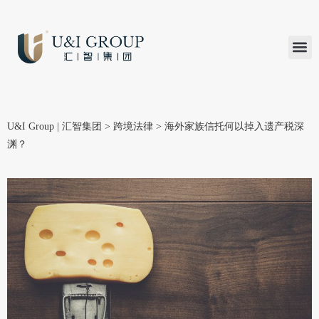
汇智研究
汇智里程
INVEST TO
加入U&
在线支付
U&I Group | 汇智集团
>
跨境法律
>
海外家族信托何以掉入遗产税深
渊？