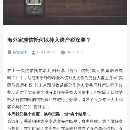
海外家族信托何以掉入遗产税深渊？
跨境法律
U&I GROUP
2020-03-13
在上一次的信托知名判例分享
《有个“信托”就无惧婚姻破裂
吗？》
中，法院出于种种考量不仅对丈夫作为受益人但是并未“实
际取得所有权”的未来预期收益部分作为夫妻共同财产进行了分
割，还对于丈夫完全没有出现在受益人名单中，但实际上却对受
托人有控制权的信托资产亦进行了分割，引发了不少专业人士和
客户与我们的“云讨论”。
本周我们换个角度，换种思路，也“换个结果”。
1989年，香港钢铁大亨庞鼎文先生85岁，身患癌症。为了做好身
后规划，在短时间之内庞先生在马恩岛成立了五个单位信托，五