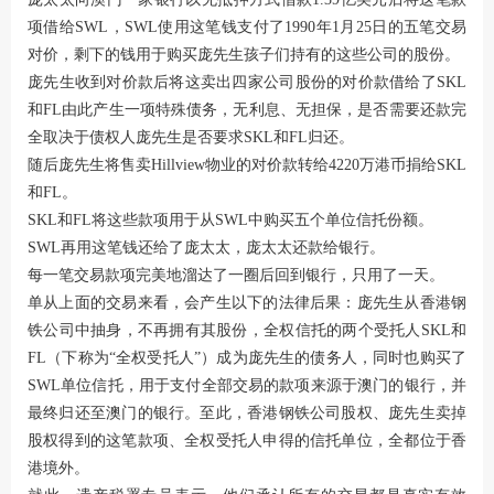
项借给SWL，SWL使用这笔钱支付了1990年1月25日的五笔交易
对价，剩下的钱用于购买庞先生孩子们持有的这些公司的股份。
庞先生收到对价款后将这卖出四家公司股份的对价款借给了SKL
和FL由此产生一项特殊债务，无利息、无担保，是否需要还款完
全取决于债权人庞先生是否要求SKL和FL归还。
随后庞先生将售卖Hillview物业的对价款转给4220万港币捐给SKL
和FL。
SKL和FL将这些款项用于从SWL中购买五个单位信托份额。
SWL再用这笔钱还给了庞太太，庞太太还款给银行。
每一笔交易款项完美地溜达了一圈后回到银行，只用了一天。
单从上面的交易来看，会产生以下的法律后果：庞先生从香港钢
铁公司中抽身，不再拥有其股份，全权信托的两个受托人SKL和
FL（下称为“全权受托人”）成为庞先生的债务人，同时也购买了
SWL单位信托，用于支付全部交易的款项来源于澳门的银行，并
最终归还至澳门的银行。至此，香港钢铁公司股权、庞先生卖掉
股权得到的这笔款项、全权受托人申得的信托单位，全都位于香
港境外。