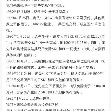
我们先来梳理一下这些交易的时间线：
1989年12月18日，SWL于注册于马恩岛；
1990年1月25日，庞先生向SWL出售香港钢铁公司股份、其他数
家公司的股份、Hillview物业，一共五笔交易，成立五个单位信
托；
1990年1月25日，庞先生作为设立人向SKL和FL捐赠4220万港
币；所有这些交易在同一天完成，即1990年1月25日，随即，庞
先生出具遗嘱表达其死后免除SKL和FL一切债务（此时并未指明
具体款项和金额）；
1990年10月24日，采用和四家公司股份交易及单位信托申购一模
一样的路径和方式，庞先生完成了涉案的另一处房产交易；
1991年10月24日，庞先生立下书面文件，确认免除由于1990年1
月25日交易所产生的了SKL和FL欠他的所有债务；
1992年10月22日，庞先生立下书面文件，确认免除由于1990年10
月24日交易所产生的了SKL和FL欠他的所有债务；
1993年1月23日，庞先生去世。
我们再来说说资金来源和资金路径：
庞太太向澳门一家银行以无抵押方式借款1.39亿美元后将这笔款