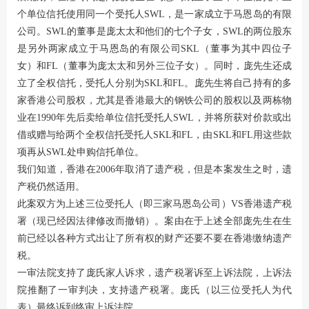
个单位信托使用同一个受托人SWL，是一家成立于马恩岛的有限
公司。SWL的董事是庞太太和他们的七个子女，SWL的两位股东
是另外两家成立于马恩岛的有限公司SKL（董事为其中四位子
女）和FL（董事为庞太太和另外三位子女）。同时，庞先生还成
立了全权信托，受托人分别为SKL和FL。庞先生将自己持有的多
家香港公司股权，尤其是香港最大的钢铁公司的股权以及两栋物
业在1990年先后卖给单位信托受托人SWL，并将所获对价款或出
借或赠与给两个全权信托受托人SKL和FL，由SKL和FL用这些款
项再从SWL处申购信托单位。
我们知道，香港在2006年取消了遗产税，但是本案发生之时，遗
产税仍然适用。
此案双方为上述三位受托人（即三家马恩岛公司）VS香港遗产税
署（现已经因法律修改而撤销）。案由在于上述全部庞先生在生
前已经以各种方式出让了所有权的财产还要不要在香港缴纳遗产
税。
一审法院支持了庞氏家人诉求，遗产税署诉至上诉法院，上诉法
院推翻了一审判决，支持遗产税署。庞氏（以三位受托人为代
表）最终诉到终审上诉法院。