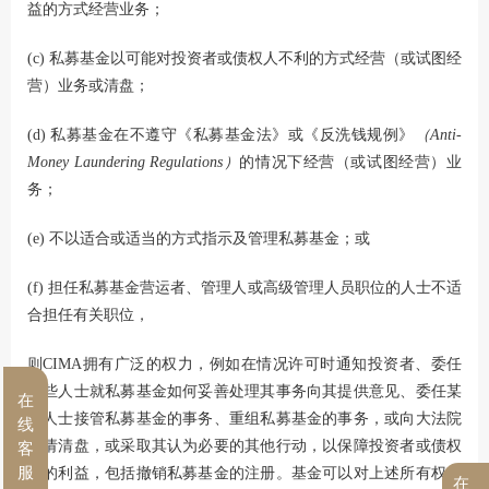
益的方式经营业务；
(c) 私募基金以可能对投资者或债权人不利的方式经营（或试图经
营）业务或清盘；
(d) 私募基金在不遵守《私募基金法》或《反洗钱规例》
（Anti-
Money Laundering Regulations）
的情况下经营（或试图经营）业
务；
(e) 不以适合或适当的方式指示及管理私募基金；或
(f) 担任私募基金营运者、管理人或高级管理人员职位的人士不适
合担任有关职位，
则CIMA拥有广泛的权力，例如在情况许可时通知投资者、委任
某些人士就私募基金如何妥善处理其事务向其提供意见、委任某
在
些人士接管私募基金的事务、重组私募基金的事务，或向大法院
线
申请清盘，或采取其认为必要的其他行动，以保障投资者或债权
客
服
人的利益，包括撤销私募基金的注册。基金可以对上述所有权力
在