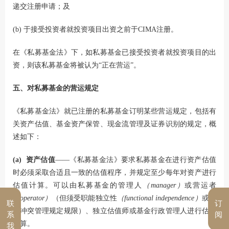
递交注册申请；及
(b) 于接受投资者就投资项目出资之前于CIMA注册。
在《私募基金法》下，如私募基金已接受投资者就投资项目的出
资，则该私募基金将被认为“正在营运”。
五、对私募基金的营运规定
《私募基金法》就已注册的私募基金订明某些营运规定，包括有
关资产估值、基金资产保管、现金流管理及证券识别的规定，概
述如下：
(a) 资产估值
——《私募基金法》要求私募基金在进行资产估值
时必须采取合适且一致的估值程序，并规定至少每年对资产进行
估值计算。可以由私募基金的管理人
（manager）
或营运者
（operator）
（但须受职能独立性
（functional independence）
或利
联
订
益冲突管理规定规限）、独立估值师或基金行政管理人进行估值
系
阅
计算。
我