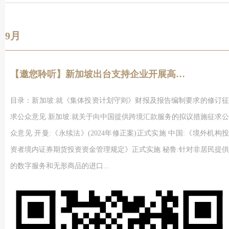
9月
【邀您聆听】新加坡出台支持企业开展高价值和实质性经济活动税惠政策
目录：新加坡:就《集体投资计划守则》财报及报告编制要求的修订征
求公众意见 新加坡:就关于向中国提供跨境汇款服务的拟议措施征求公
众意见 开曼:《永续法》(2024年修正案)正式实施 中国:《境外机构投
资者境内证券期货投资资金管理规定》正式实施 秘鲁:针对非居民提供
的数字服务和无形商品的进口...