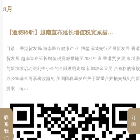
8月
【邀您聆听】越南宣布延长增值税宽减措施至2024年底
目录：香港贸发局:海南医疗健康产业–博鳌乐城先行区最新发展 香港
贸发局:越南宣布延长增值税宽减措施至2024年底 香港贸发局:柬埔寨
与新加坡启动便利中小企的金融透明走廊 新加坡金管局:合资格的家族
办公室基金可享税收豁免 美国国税局发布关于双重合并损失规则的新
提案 https:/...
联
订
系
阅
我
们