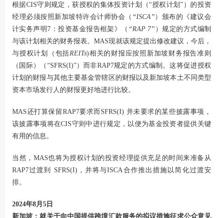
根据CIS守则规定，获授权的集体投资计划（“授权计划”）的投资
经理必须按照新加坡特许会计师协会（
“ISCA”
）颁布的《建议会
计实务声明7：投资基金报告框架》（
“RAP 7”
）规定的方式编制
与该计划相关的财务报表。MAS现就该规定提出修改建议，今后，
与授权计划（包括
REITs
)相关的财报应按照新加坡财务报告准则
（国际）（“SFRS(I)”）而非RAP7规定的方式编制。这将促进授权
计划的财报与其他主要基金管辖区的财报以及新加坡本土不同类型
资本市场发行人的财报更好地进行比较。
MAS还打算保留RAP7要求而SFRS(I) 并未要求的某些披露事项，
该披露事项将在CIS守则中进行规定，以便为基金投资者提供关键
有用的信息。
当然，MAS也将为授权计划的投资经理提供充足的时间来准备从
RAP7过渡到 SFRS(I)，并将与ISCA合作推出措施以简化过渡安
排。
2024年8月5日
新加坡：就关于向中国提供跨境汇款服务的拟议措施征求公众意见