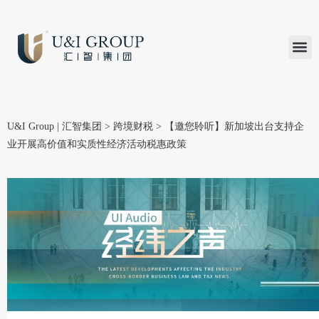
汇智研究
汇智里程
INVEST TO
加入U&
在线支付
U&I Group | 汇智集团
>
跨境财税
>
【邀您聆听】新加坡出台支持企
业开展高价值和实质性经济活动税惠政策