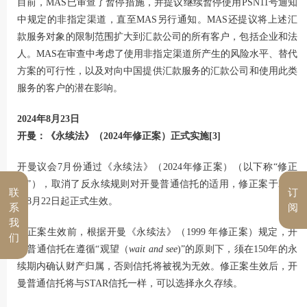
目前，MAS已审查了暂停措施，并提议继续暂停使用PSN11号通知
中规定的非指定渠道，直至MAS另行通知。MAS还提议将上述汇
款服务对象的限制范围扩大到汇款公司的所有客户，包括企业和法
人。MAS在审查中考虑了使用非指定渠道所产生的风险水平、替代
方案的可行性，以及对向中国提供汇款服务的汇款公司和使用此类
服务的客户的潜在影响。
2024年8月23日
开曼：《永续法》（2024年修正案）正式实施
[3]
开曼议会7月份通过《永续法》（2024年修正案）（以下称“修正
案”），取消了反永续规则对开曼普通信托的适用，修正案于2024
联
订
年8月22日起正式生效。
系
阅
我
修正案生效前，根据开曼《永续法》（1999 年修正案）规定，开
们
曼普通信托在遵循“观望（
wait and see
)”的原则下，须在150年的永
续期内确认财产归属，否则信托将被视为无效。修正案生效后，开
曼普通信托将与STAR信托一样，可以选择永久存续。