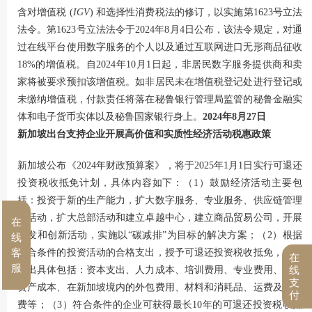
含对增值税 (
IGV
) 和选择性消费税法的修订，以实施第1623号立法
法令。第1623号立法法令于2024年8月4日公布，该法令规定，对通
过在线平台使用数字服务的个人以及通过互联网进口无形商品征收
18%的增值税。自2024年10月1日起，非居民数字服务提供商和卖
家将被要求预扣该增值税。如非居民未在增值税登记处进行登记或
未缴纳增值税，付款责任将落在秘鲁银行管理局监管的秘鲁金融实
体和电子货币实体以及秘鲁国家银行身上。
2024年8月27日
新加坡出台支持企业开展高价值和实质性经济活动税惠政策
新加坡公布《2024年财政预算案》，将于2025年1月1日实行可退还
投资税收抵免计划，具体内容如下：（1）鼓励经济活动主要包
括：投资于新的生产能力，扩大数字服务、专业服务、供应链管理
等活动，扩大总部活动和建立卓越中心，建立商品贸易公司，开展
在
研发和创新活动，实施以“碳减排”为目标的解决方案；（2）根据
线
符合条件的投资活动的合格支出，授予可退还投资税收抵免，合格
客
在
服
线
支出具体包括：资本支出、人力成本、培训费用、专业费用、无形
支
资产成本、在新加坡境内的外包费用、材料和消耗品、运费及物流
付
费等；（3）符合条件的企业可获得最长10年的可退还投资税收抵