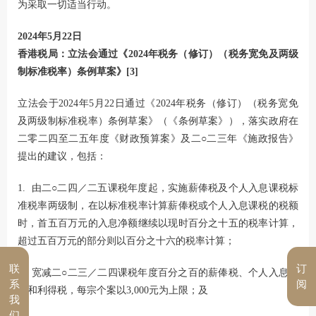
为采取一切适当行动。
2024年5月22日
香港税局：立法会通过《2024年税务（修订）（税务宽免及两级
制标准税率）条例草案》
[3]
立法会于2024年5月22日通过《2024年税务（修订）（税务宽免
及两级制标准税率）条例草案》（《条例草案》），落实政府在
二零二四至二五年度《财政预算案》及二○二三年《施政报告》
提出的建议，包括：
1. 由二○二四／二五课税年度起，实施薪俸税及个人入息课税标
准税率两级制，在以标准税率计算薪俸税或个人入息课税的税额
时，首五百万元的入息净额继续以现时百分之十五的税率计算，
超过五百万元的部分则以百分之十六的税率计算；
联
订
2. 宽减二○二三／二四课税年度百分之百的薪俸税、个人入息课
系
阅
税和利得税，每宗个案以3,000元为上限；及
我
们