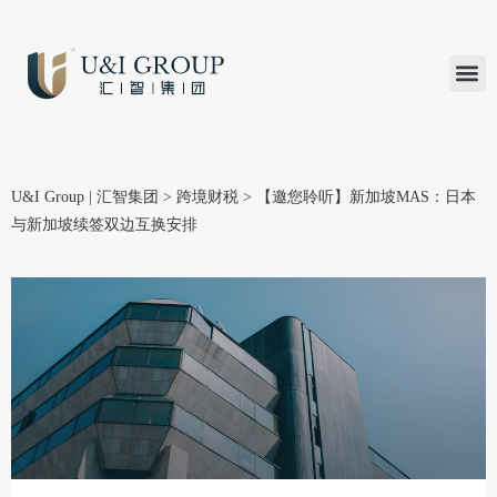
汇智研究
汇智里程
INVEST TO
加入U&
在线支付
U&I Group | 汇智集团
>
跨境财税
>
【邀您聆听】新加坡MAS：日本
与新加坡续签双边互换安排