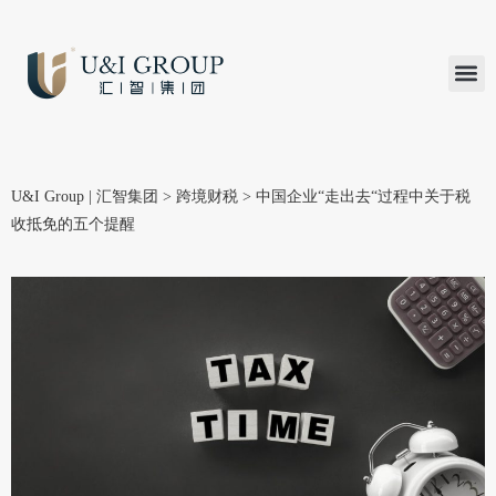
汇智研究
汇智里程
INVEST TO
加入U&
在线支付
U&I Group | 汇智集团
>
跨境财税
>
中国企业“走出去“过程中关于税
收抵免的五个提醒