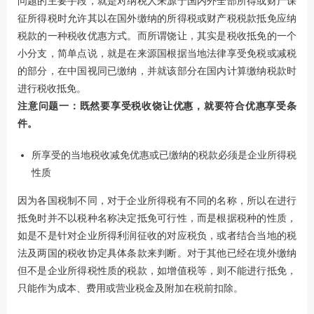
问题的主要手段，就是对纳税人来源于国内外全部所得或财产课
征所得税时允许其以在国外缴纳的所得税或财产税税款抵免应纳
税款的一种税收优惠方式。而所谓饶让，其实是税收抵免的一个
小分支，简单点说，就是在来源国根据当地法律享受免税或减税
的部分，在中国视同已缴纳，并就该部分在国内计算缴纳税款时
进行税收抵免。
注意问题一：既然要享受税收饶让优惠，就要符合优惠享受条
件。
所享受的当地税收减免优惠或已缴纳的税款必须是企业所得税
性质
因为各国税制不同，对于企业所得税有不同的名称，所以在进行
抵免时并不以税种名称决定抵免可行性，而是根据税种的性质，
如是不是针对企业所得利润征收的对应税负，或者结合当地的税
法及两国的税收协定具体条款来判断。对于其他已经在境外缴纳
但不是企业所得税性质的税款，如增值税等，则不能进行抵免，
只能作为成本、费用或营业税金及附加在税前扣除。