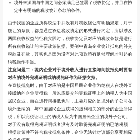
境外来源国与中国之间必须满足已签署了税收协定，并且在协
定中有明确的税收饶让条款的条件。
由于我国的企业所得税法中并没有对税收饶让有明确规定，对于
饶让的条款，都是通过双边税收协定的形式进行约定，所以涉及
两国税收权益的征税实践时，税收协定及对应的税收条款是进行
所有税收饶让的主要政策依据。案例中青岛企业饶让抵免的补交
税款及罚款，其实也是因为没有对此项政策有足够理解才引起的
纳税操作不当。
注意问题二：境内企业对于境外收入进行直接与间接抵免时要有
对应的境外完税证明或纳税凭证作为证据支持。
在直接抵免时，由于对应的是中国居民企业作为纳税人在境外直
接缴纳的企业所得税，所以应提交的完税证明上的纳税人为中国
居民企业，而在进行间接抵免时，主要对应的是境外的子公司在
境外缴纳的、与中国居民企业获得的股利相关的部分的企业所得
税，所以完税证明上的纳税人应为中国居民企业的境外子公司。
对于没有取得完税证明或者没有及时取得完税证明的已纳税额，
根据政策并不符合税收抵免条件，企业无法针对该部分享受相应