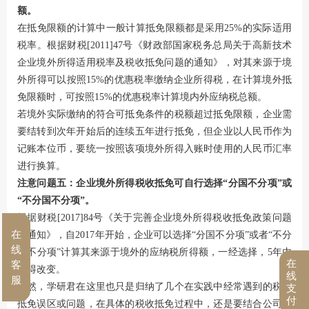
额。
在抵免限额的计算中一般计算抵免限额都是采用25%的实际适用
税率。根据财税[2011]47号《财政部国家税务总局关于高新技术
企业境外所得适用税率及税收抵免问题的通知》，对其来源于境
外所得可以按照15%的优惠税率缴纳企业所得税，在计算境外抵
免限额时，可按照15%的优惠税率计算境内外应纳税总额。
若境外实际缴纳的符合可抵免条件的税额超过抵免限额，企业需
要结转到次年开始后的连续五年进行抵免，但企业以人民币作为
记账本位币，要统一按照该项境外所得入账时使用的人民币汇率
进行换算。
注意问题五：企业境外所得税收抵免可自行选择“分国不分项”或
“不分国不分项”。
根据财税[2017]84号《关于完善企业境外所得税收抵免政策问题
在
的通知》，自2017年开始，企业可以选择“分国不分项”或者“不分
线
国不分项”计算其来源于境外的应纳税所得额，一经选择，5年内
在
客
不得改变。
线
服
当然，学研君在这里也只是归纳了几个在实践中经常遇到的税收
支
付
抵免误区或问题，在具体的税收抵免过程中，还是要结合公司的