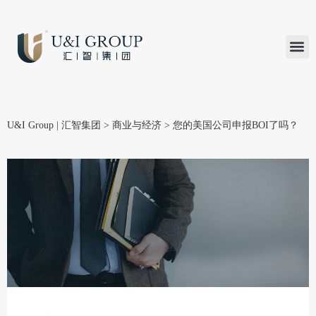
汇智研究
汇智里程
INVEST TO
加入U&
在线支付
U&I Group | 汇智集团
>
商业与经济
>
您的美国公司申报BOI了吗？