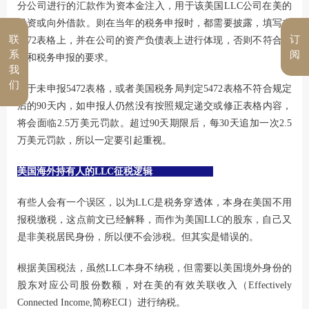
分公司进行的汇款作为资本金注入，用于该美国LLC公司在美的
投资或向外借款。则在当年的税务申报时，都需要披露，填写在
联
订
5472表格上，并在公司的资产负债表上进行体现，否则不符合财
系
阅
务和税务申报的要求。
我
们
对于未申报5472表格，或者美国税务局判定5472表格不符合规定
后的90天内，如申报人仍然没有按照规定递交或修正表格内容，
将会面临2.5万美元罚款。超过90天期限后，每30天追加一次2.5
万美元罚款，所以一定要引起重视。
美国海外持有人的LLC征税逻辑
有些人会有一个误区，以为LLC是税务穿透体，本身在美国不用
报税缴税，这点前文已经解释，而作为美国LLC的股东，自己又
是非美税居民身份，所以便不会涉税。但其实是错误的。
根据美国税法，虽然LLC本身不纳税，但需要以美国境外身份的
股东对应公司股份数额，对在美的有效关联收入（Effectively
Connected Income,简称ECI）进行纳税。