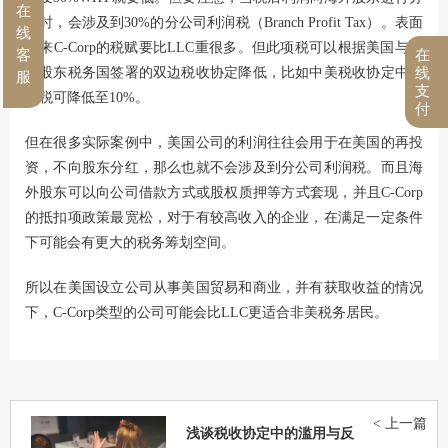
在
配时，会涉及到30%的分公司利润税（Branch Profit Tax）。表面
线
看来C-Corp的税赋要比LLC重很多。但此项税可以根据美国与海
客
在
外股东税务国签署的双边税收协定降低，比如中美税收协定中该
线
服
支
项税可降低至10%。
付
但在很多实际案例中，美国公司的利润往往会用于在美国的再投
资，不向股东分红，那么也就不会涉及到分公司利润税。而且海
外股东可以向公司借款方式或股权质押等方式套现，并且C-Corp
的抵扣项政策最宽松，对于有较高收入的企业，在满足一定条件
下可能会有更大的税务筹划空间。
所以在美国设立公司从事美国贸易和商业，并有获取收益的情况
下，C-Corp类型的公司可能会比LLC更适合非美税务居民。
< 上一篇
浅谈税收协定中的滥用与反