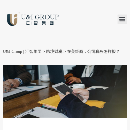
汇智研究
汇智里程
INVEST TO
加入U&
在线支付
U&I Group | 汇智集团
>
跨境财税
>
在美经商，公司税务怎样报？