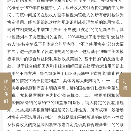
经合组织其实一直都在关注税收协定的滥用问题。“受益所有人”
的概念于1977年在模型中引入，即若收入支付给协定国的中间居
民，而该中间居民在税收方面不被视为该收入的所有者则被认为
协定滥用。经合组织以这样的规则识别或处理简单的滥用情况，
同时在相关规定中增加了关于“不当使用协定”的简短新章节，其
中包括列举了协定滥用的案例。 2003年增加了用于澄清“受益所
有人”在特定情况下具体定义的新内容，“不当使用协定”部分大幅
扩展，进一步添加了反滥用规则的例子，包括基于1996年美国模
板条款中的综合利益限制条款以及英国的“基于目的”的反滥用条
款。 基于经合组织国家和非经合组织国家在处理协定滥用问题上
使用的不同方法，经合组织关于BEPS行动6中正式提出“防止在不
适当的情况下给予协定利益”，具体内容大概归纳为： 一、 在税
联
订
系
阅
收协定的标题和序言中明确声明，缔约国在签订协定时希望防止
我
避税，尤其是意图避免为协定创造机会。 二、 根据美国和其他
们
一些国家缔结的条约中的利益限制条款，纳入特定的反滥用规
则。此类规则将根据缔约国居民的法律性质、所有权和一般活动
对协定是否滥用进行判定，也就是我们平时所说的依据企业性质
及获得收入的类型等因素来考虑判定是否具有合理商业目的的条