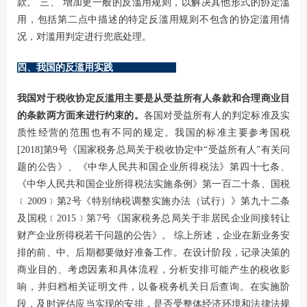
款。 三、 增加更一般的反滥用规则，以解决其他形式的协定滥
用，包括第二点中描述的特定反滥用规则不包含的协定滥用情
况，对滥用判定进行兜底处理。
四、我国的反滥用实践
我国对于税收协定反滥用主要是从受益所有人条款和合理商业目
的条款两方面来进行约束的。
各国对受益所有人的判定标准及实
质性经营的范围也有不同的规定。我国的标准主要参考国税
[2018]第9号《国家税务总局关于税收协定中“受益所有人”有关问
题的公告》、《中华人民共和国企业所得税法》第四十七条、
《中华人民共和国企业所得税法实施条例》第一百二十条、国税
﹝2009﹞第2号《特别纳税调整实施办法（试行）》第九十二条
及国税﹝2015﹞第7号《国家税务总局关于非居民企业间接转让
财产企业所得税若干问题的公告》。 综上所述，企业在新业务安
排的前、中、后期都要做好准备工作。在设计阶段，记录决策的
商业目的、考虑因素和具体流程，分析安排可能产生的税收影
响，并归档相关证明文件，以备税务机关日后查询。在实施阶
段，及时评估应当实现的安排，是否受整体经济环境和法律法规