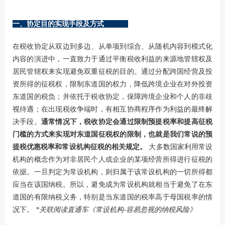
一、协定目的实现手段及方式
在税收协定从双边到多边、从单项到综合、从随机内容到模式化
内容的演进中，一直致力于通过平衡税收利益的来源地管辖权及
居民管辖权来实现避免双重征税的目的。通过分配跨国经营及投
资所得的征税权，限制东道国的权力，降低跨境企业在对外投资
东道国的税负；并依托于税收协定，保障跨境企业和个人的非歧
视待遇；在出现税收争端时，有相互协商程序作为利益的最终解
决手段。
通常情况下，税收协定会通过限制预提税率和提高征税
门槛的方式来实现对东道国征税权的限制，也就是我们常说的预
提税优惠税率和常设机构征税的相关规定。
大多数国家利用常设
机构的概念作为对非居民个人或企业的某项经营所得进行征税的
依据。一旦判定为常设机构，则归属于该常设机构的一切所得都
应当在该国纳税。所以，避免成为常设机构就相当于避免了在东
道国的有限纳税义务，特别是当东道国的税率高于母国税率的情
况下。
*
关联阅读直通车
《
常设机构-容易忽视的纳税风险
》