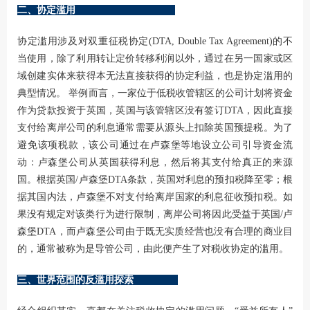
二、协定滥用
协定滥用涉及对双重征税协定(DTA, Double Tax Agreement)的不
当使用，除了利用转让定价转移利润以外，通过在另一国家或区
域创建实体来获得本无法直接获得的协定利益，也是协定滥用的
典型情况。 举例而言，一家位于低税收管辖区的公司计划将资金
作为贷款投资于英国，英国与该管辖区没有签订DTA，因此直接
支付给离岸公司的利息通常需要从源头上扣除英国预提税。为了
避免该项税款，该公司通过在卢森堡等地设立公司引导资金流
动：卢森堡公司从英国获得利息，然后将其支付给真正的来源
国。根据英国/卢森堡DTA条款，英国对利息的预扣税降至零；根
据其国内法，卢森堡不对支付给离岸国家的利息征收预扣税。如
果没有规定对该类行为进行限制，离岸公司将因此受益于英国/卢
森堡DTA，而卢森堡公司由于既无实质经营也没有合理的商业目
的，通常被称为是导管公司，由此便产生了对税收协定的滥用。
三、世界范围的反滥用探索