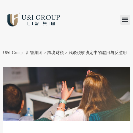
汇智研究
汇智里程
INVEST TO
加入U&
在线支付
U&I Group | 汇智集团
>
跨境财税
>
浅谈税收协定中的滥用与反滥用