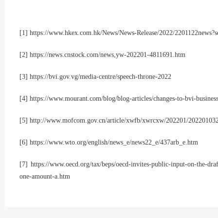
[1]
https://www.hkex.com.hk/News/News-Release/2022/2201122news?
[2]
https://news.cnstock.com/news,yw-202201-4811691.htm
[3]
https://bvi.gov.vg/media-centre/speech-throne-2022
[4]
https://www.mourant.com/blog/blog-articles/changes-to-bvi-busine
[5]
http://www.mofcom.gov.cn/article/xwfb/xwrcxw/202201/20220103
[6]
https://www.wto.org/english/news_e/news22_e/437arb_e.htm
[7]
https://www.oecd.org/tax/beps/oecd-invites-public-input-on-the-dra
one-amount-a.htm