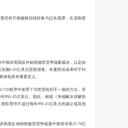
股票仍有可能被赎回或转换为记名股票，在该制度
发布中国诉美国反补贴措施世贸争端案裁决，认定由
实施6.45亿美元贸易报复。本案胜诉成果对于纠
易体制具有重要意义。
CVD程序中使用了与世贸组织不一致的方法，导
t）水平为每年约6.45亿美元。因此，根据《争端解决谅解协
）授权暂停不超过每年约6.45亿美元的减让或其他
美国反倾销措施世贸争端案中获得对美35.79亿