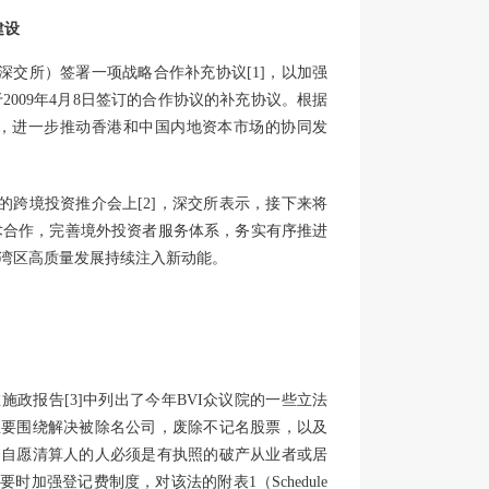
建设
所（深交所）签署一项战略合作补充协议
[1]
，以加强
009年4月8日签订的合作协议的补充协议。根据
，进一步推动香港和中国内地资本市场的协同发
”的跨境投资推介会上
[2]
，深交所表示，接下来将
术合作，完善境外投资者服务体系，务实有序推进
湾区高质量发展持续注入新动能。
生在施政报告
[3]
中列出了今年BVI众议院的一些立法
将主要围绕解决被除名公司，废除不记名股票，以及
司自愿清算人的人必须是有执照的破产从业者或居
加强登记费制度，对该法的附表1（Schedule