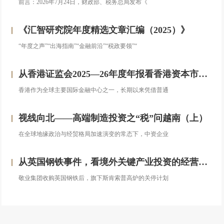
前言：2026年7月24日，财政部、税务总局发布《
《汇智研究院年度精选文章汇编（2025）》
“年度之声”“出海指南”“金融前沿”“税政要领”“
从香港证监会2025—26年度年报看香港资本市场发展的新方向
香港作为全球主要国际金融中心之一，长期以来凭借普通
视线向北——高端制造投资之“税”问越南（上）
在全球地缘政治与经贸格局加速演变的常态下，中资企业
从英国钢铁事件，看境外关键产业投资的经营处置权风险
敬业集团收购英国钢铁后，旗下斯肯索普高炉的关停计划