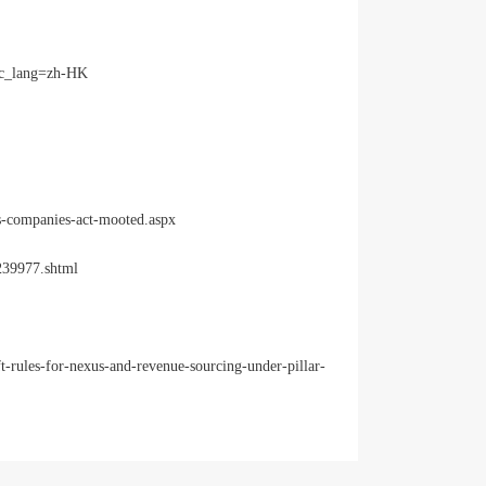
sc_lang=zh-HK
ss-companies-act-mooted.aspx
239977.shtml
ft-rules-for-nexus-and-revenue-sourcing-under-pillar-