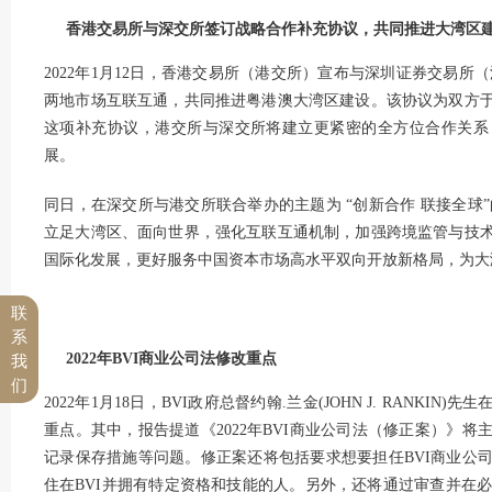
香港交易所与深交所签订战略合作补充协议，共同推进大湾区
2022年1月12日，香港交易所（港交所）宣布与深圳证券交易
两地市场互联互通，共同推进粤港澳大湾区建设。该协议为双方于2
这项补充协议，港交所与深交所将建立更紧密的全方位合作关系
展。
同日，在深交所与港交所联合举办的主题为 “创新合作 联接全球
立足大湾区、面向世界，强化互联互通机制，加强跨境监管与技
国际化发展，更好服务中国资本市场高水平双向开放新格局，为大
联
系
2022
年BVI商业公司法修改重点
我
们
2022年1月18日，BVI政府总督约翰.兰金(JOHN J. RANKIN)先
重点。其中，报告提道《2022年BVI商业公司法（修正案）》
记录保存措施等问题。修正案还将包括要求想要担任BVI商业公
住在BVI并拥有特定资格和技能的人。另外，还将通过审查并在必要时