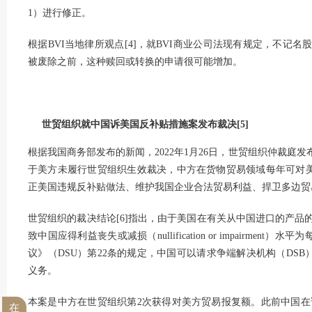
1）进行修正。
根据BVI当地律所观点
[4]
，就BVI商业公司法现有规定，不记名
被废除之前，这种赎回或转换的申请很可能增加。
世贸组织就中国诉美国反补贴措施案发布裁决
[5]
根据我国商务部发布的新闻，2022年1月26日，世贸组织仲裁庭
于美方未履行世贸组织生效裁决，中方在货物贸易领域每年可对美
正美国违规反补贴做法、维护我国企业合法贸易利益、捍卫多边贸
世贸组织的裁决结论
[6]
指出，由于美国在有关从中国进口的产品的
致中国应得利益丧失或减损（nullification or impairmen
议》（DSU）第22条的规定，中国可以请求争端解决机构（DSB
义务。
本案是中方在世贸组织第2次获得对美方贸易报复额。此前中国在诉
在