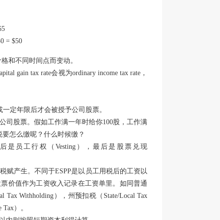
65
= $50
价格和不同时间点而变动。
l gain tax rate会视为ordinary income tax rate，
计划的要求或一定年限后才会被授予公司股票。
股公司股票。假如工作满一年时给你100股，工作满
但税要怎么缴呢？什么时候缴？
是员工行权（Vesting），最后是股票兑现
税赋产生。不同于ESPP是以员工用税后的工资以
股票价值作为工资收入记录在工资单里。如同普通
thholding），州预扣税（State/Local Tax
e Tax）。