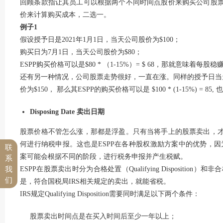
回顾条款指让其员工可以根据两个不同时间点股价来购买公司股
价来计算购买成本，二选一。
例子1
假设授予日是2021年1月1日，当天公司股价为$100；
购买日为7月1日，当天公司股价为$80；
ESPP购买价格可以是$80 * （1-15%）= $ 68，那就意味着每股稳赚
还有另一种情况，公司股票走势很好，一直在涨。同样的授予日当天市
价为$150， 那么其ESPP的购买价格可以是 $100 * (1-15%) = 85,
Disposing Date 卖出日期
股票价格不管怎么涨，那都是浮盈。只有当将手上的股票卖出，
何进行纳税申报。这也是ESPP在各种股权激励方案中的优势，因
联
案可能会根据不同的阶段，进行税务申报并产生税赋。
系
我
ESPP在股票卖出时分为合格处置（Qualifying Disposition）和非合格处
们
是，符合国税局IRS相关规定的卖出，就能省税。
IRS规定Qualifying Disposition需要同时满足以下两个条件：
股票卖出时间点是在买入时间后至少一年以上；