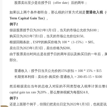
股票卖出至少是在授予日（offer date）后的两年；
如果以上两个条件都符合，那么税的计算方式就是
普通收入税（Or
Term Capital Gain Tax）
。
例子2
假设股票授予日为2021年1月1日，当天的市场公允价为$100；
购买日为2021年7月1日，当天的市场公允价位$150。
根据回顾条款，ESPP的购买价格为 100 *（1-15%）= $85。
卖出日为2023年1月3日，卖出价格为$200。
由于股票卖出时间点是在授予日的两年后以及购买日的一年后，
部分。
普通收入：授予日当天公允价的15%折扣 = 100 * 15% = $15
长期资本利得：卖出价-购买价-普通收入 = 200-85-15 = $100
然后根据卖出当年的总收入对应的不同类型收入税率计算出整体的税赋。假设in
capital gain tax rate 为20%，那么整体税赋为每股$24.8。
例子3
还是上面那个例子，但我们把卖出日定为2022年1月3日，也就是