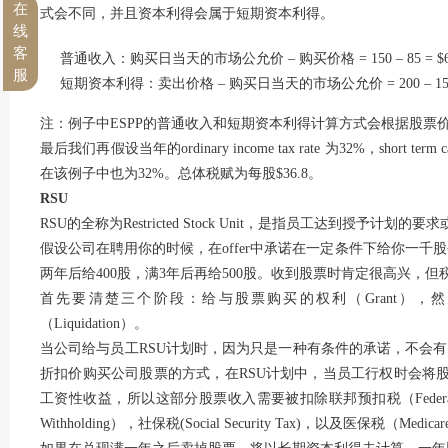
在
式会不同，并且资本利得会属于短期资本利得。
线
客
普通收入：购买日当天的市场公允价 – 购买价格 = 150 – 85 = $
服
短期资本利得：卖出价格 – 购买日当天的市场公允价 = 200 – 150 
注：例子中ESPP的普通收入和短期资本利得计算方式会根据股票
最后我们再假设当年的ordinary income tax rate 为32%，short term capita
在该例子中也为32%。总体税赋为每股$36.8。
RSU
RSU的全称为Restricted Stock Unit，是指员工达到授予
假设公司在聘用你的时候，在offer中承诺在一定条件下给你一千
两年后给400股，满3年后再给500股。收到股票时肯定很高兴，
首先要清楚三个阶段：给与股票购买的权利（Grant），然后
（Liquidation）。
当公司给与员工RSU计划时，因为只是一种有条件的承诺，不会有
折扣价购买公司股票的方式，在RSU计划中，当员工行权时会将
工资性收益，所以这部分股票收入需要被扣除联邦预扣税（Federal Tax Wi
Withholding），社保税(Social Security Tax)，以及医保税（Medicar