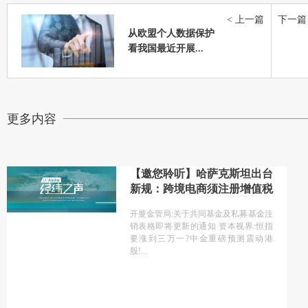
< 上一篇
下一篇 
从欧盟个人数据保护
看我国最近开展...
更多内容
【邀您聆听】哈萨克斯坦出台
新规：跨境电商须注册增值税
开曼金管局:关于共同基金及私募基金注
销表格即将更新的通知 资本视界:恒指
要涨到三万一?中金重磅预测震动港
股!