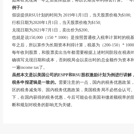
如果在兑现满一年之后卖掉股票，将以长期资本利得去计算。一年
例子4
假设提供RSU计划的时间为 2019年1月1日，当天股票价格为$100;
行权日期为2020年1月1日，当天股票价格为$150;
兑现日期为2021年7月1日，卖出价为$200。
也就是说150,000（150 * 1000）是按照普通收入税率计
年之后，所以算作为长期资本利得计算，税基为（200-150）* 1000 = 
每年收到股票，和股票卖出当年都需要根据上述时间阶段在税表894
确填写兑现日期和成本，否则税局会以卖出时的总金额作为资本
一遍income tax了。
虽然本文是以美国公司的ESPP和RSU股权激励计划为例进行讲
税务申报逻辑是一致的。
需要注意的一点，国内的税务优惠政策
区的税务减免等。国内税务优惠政策，美国税务局不必然会认可
下，在国内获得的税务优惠，今后可能会在美国补缴差额税率的
断和规划对税务的影响尤为关键。