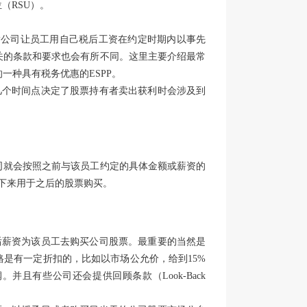
（RSU）。
lan， 是指公司让员工用自己税后工资在约定时期内以事先
相关的条款和要求也会有所不同。这里主要介绍最常
工的一种具有税务优惠的ESPP。
几个时间点决定了股票持有者卖出获利时会涉及到
公司就会按照之前与该员工约定的具体金额或薪资的
”下来用于之后的股票购买。
后薪资为该员工去购买公司股票。最重要的当然是
格是有一定折扣的，比如以市场公允价，给到15%
并且有些公司还会提供回顾条款（Look-Back