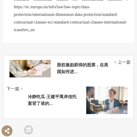
https://ec.europa.eu/info/law/law-topic/data-
protection/international-dimension-data-protection/standard-
contractual-clauses-scc/standard-contractual-clauses-international-
transfers_en
< 上一篇
股权激励获得的股票，在美
国如何进...
下一篇 >
冷静吃瓜-王建平离岸信托
案背了谁的...