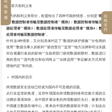
在
双方权利义务
线
客
双方的权利义务部分，欧盟给出了四种可能的情形，分别是“
模块
在
服
线
1：数据控制者传输至数据控制者
”“
模块2：数据控制者传输至数
支
据处理者
”“
模块3：数据处理者传输至数据处理者
”“
模块4：数据
付
处理者传输至数据控制者
”。
针对这4种情形，又分别具体约定了“数据的保护措施”“分包商的
使用”“数据当事人的权利”“赔偿责任”“监管”“地方法律和司法实践
对合规履行条款的影响”“当政府部门获得数据权限时，数据进口
商的责任”“违约责任和合同终止”“法律适用”“争议解决方式和管
辖地约定”等内容。
对国内的启示
跨境数据安全流动已经成为国内不可忽视的话题。
从行业监管的角度，近些年我国在跨境数据转移和交换方面的立
法脚步逐渐加快，在中国开展业务的跨境数据巨头们，被要求在
中国建立数据存储中心，将来自中国的数据留在中国；计划走出