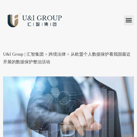
汇智研究
汇智里程
INVEST TO
加入U&
在线支付
U&I Group | 汇智集团
>
跨境法律
>
从欧盟个人数据保护看我国最近
开展的数据保护整治活动