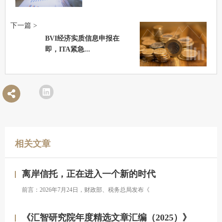
下一篇 >
BVI经济实质信息申报在
即，ITA紧急...
相关文章
离岸信托，正在进入一个新的时代
前言：2026年7月24日，财政部、税务总局发布《
《汇智研究院年度精选文章汇编（2025）》