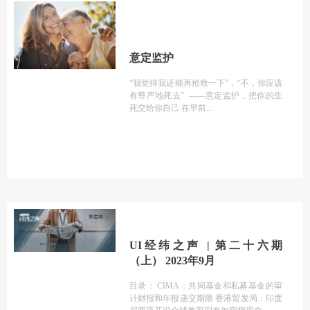
意定监护
“我觉得我还能再抢救一下”，“不，你应该
有尊严地死去” ——意定监护，把你的生
死交给你自己 在早前
UI经纬之声 | 第二十六期
（上） 2023年9月
目录： CIMA：共同基金和私募基金的审
计财报和年报递交期限 香港贸发局：印度