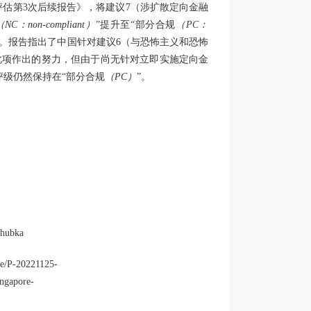
评估第3次后续报告》，将建议7（涉扩散定向金融
（NC：non-compliant）
”提升至“部分合规
（PC：
合规。报告指出了中国针对建议6（与恐怖主义和恐怖
此项作出的努力，但由于尚无针对立即实施定向金
评级仍然保持在“部分合规
（PC）
”。
-hubka
se/P-20221125-
ngapore-