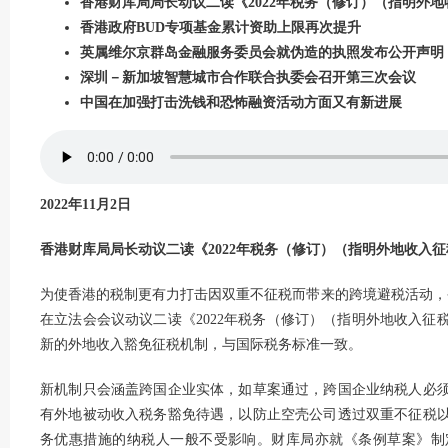
香港财库局局长动议二读《2022年税务（修订）（指明外
香港政府BUD专项基金累计资助上限再次提升
英属维尔京群岛金融服务委员会就伪造的执照发布公开声明
深圳－新加坡智慧城市合作联合执委会召开第三次会议
中国在加强打击洗钱和恐怖融资活动方面又有新进展
2022年11月2日
香港财库局局长动议二读《2022年税务（修订）（指明外地收入征税
为使香港的税制更有力打击因双重不征税而带来的跨境避税活动，香港
在立法会会议动议二读《2022年税务（修订）（指明外地收入
新的外地收入豁免征税机制，与国际税务标准一致。
新机制只会涵盖跨国企业实体，如草案通过，跨国企业纳税人必
有外地被动收入税务豁免待遇，以防止空壳公司透过双重不征税
务优惠措施的纳税人一般不受影响。财库局亦就《条例草案》制