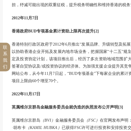
担，纾减可能出现的双重征税，提升税务明确性和维持香港的税务
2012年11月7日
香港政府BUD专项基金累计资助上限再次提升[2]
香港特别行政区政府于2012年6月推出“发展品牌、升级转型及拓展
联
以协助香港企业开拓及发展内地市场业务，把握国家“十二五”规划
系
定及投资协定计划，该项目推出后，经历了多次资助地域范围扩大
我
签署自贸协议及/或投资协议的经济体。为加强支援企业提升其竞
们
网站公布，从今年11月7日起，“BUD专项基金”下每家企业的累计
项目上限由60个增至70个。
2022年11月17日
英属维尔京群岛金融服务委员会就伪造的执照发布公开声明[3]
英属维尔京群岛
（BVI）
金融服务委员会
（FSC）
在官网发布声明
·胡布卡
（KAMIL HUBKA）
已获得FSC许可进行投资和安排投资交易