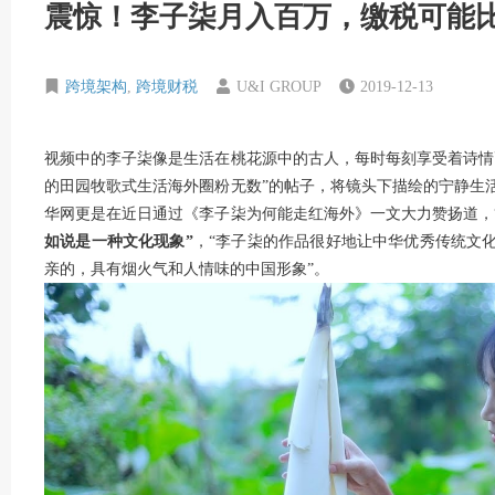
震惊！李子柒月入百万，缴税可能
跨境架构
,
跨境财税
U&I GROUP
2019-12-13
视频中的李子柒像是生活在桃花源中的古人，每时每刻享受着诗情
的田园牧歌式生活海外圈粉无数”的帖子，将镜头下描绘的宁静生
华网更是在近日通过《李子柒为何能走红海外》一文大力赞扬道，
如说是一种文化现象”
，“李子柒的作品很好地让中华优秀传统文
亲的，具有烟火气和人情味的中国形象”。