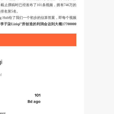
册，截止撰稿时已经发布了101条视频，拥有746万的
板块排名第5名。
eting Hub给了我们一个初步的估算答案，即每个视频
“李子柒
Liziqi
”所创造的利润会达到大概17700000