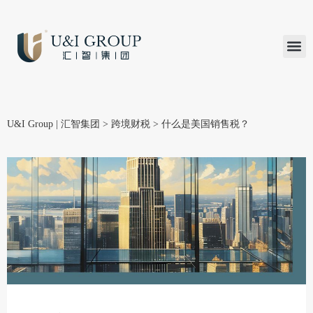
汇智研究
汇智里程
INVEST TO
加入U&
在线支付
U&I Group | 汇智集团
>
跨境财税
>
什么是美国销售税？