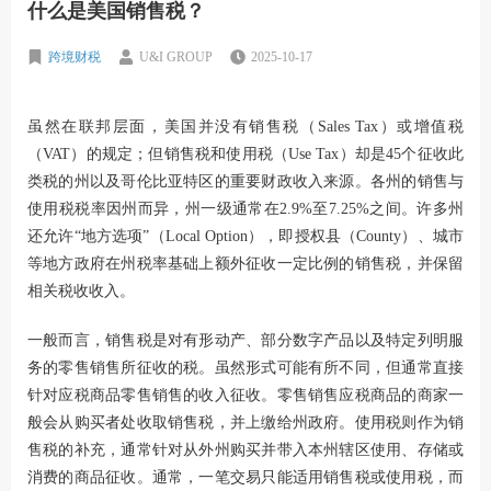
什么是美国销售税？
跨境财税
U&I GROUP
2025-10-17
虽然在联邦层面，美国并没有销售税（Sales Tax）或增值税
（VAT）的规定；但销售税和使用税（Use Tax）却是45个征收此
类税的州以及哥伦比亚特区的重要财政收入来源。各州的销售与
使用税税率因州而异，州一级通常在2.9%至7.25%之间。许多州
还允许“地方选项”（Local Option），即授权县（County）、城市
等地方政府在州税率基础上额外征收一定比例的销售税，并保留
相关税收收入。
一般而言，销售税是对有形动产、部分数字产品以及特定列明服
务的零售销售所征收的税。虽然形式可能有所不同，但通常直接
针对应税商品零售销售的收入征收。零售销售应税商品的商家一
般会从购买者处收取销售税，并上缴给州政府。使用税则作为销
售税的补充，通常针对从外州购买并带入本州辖区使用、存储或
消费的商品征收。通常，一笔交易只能适用销售税或使用税，而