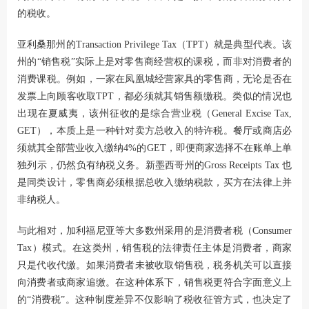
的税收。
亚利桑那州的Transaction Privilege Tax（TPT）就是典型代表。该
州的“销售税”实际上是对零售商经营权的课税，而非对消费者的
消费课税。例如，一家在凤凰城经营家具的零售商，无论是否在
发票上向顾客收取TPT，都必须就其销售额缴税。类似的情况也
出现在夏威夷，该州征收的是综合营业税（General Excise Tax,
GET），本质上是一种针对卖方总收入的特许税。餐厅或商店必
须就其全部营业收入缴纳4%的GET，即便商家选择不在账单上单
独列示，仍然负有纳税义务。新墨西哥州的Gross Receipts Tax 也
是同类设计，零售商必须根据总收入缴纳税款，买方在法律上并
非纳税人。
与此相对，加利福尼亚等大多数州采用的是消费者税（Consumer
Tax）模式。在这类州，销售税的法律责任主体是消费者，商家
只是代收代缴。如果消费者未被收取销售税，税务机关可以直接
向消费者或商家追缴。在这种体系下，销售税更符合字面意义上
的“消费税”。这种制度差异不仅影响了税收征管方式，也决定了