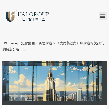
汇智研究
汇智里程
INVEST TO
加入U&
在线支付
U&I Group | 汇智集团
>
跨境财税
>
《大而美法案》中财税相关政策
的要点分析（二）