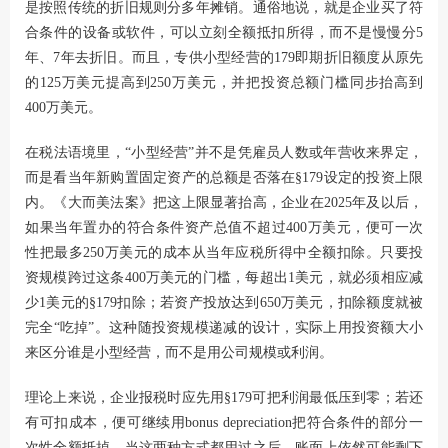
是按照传统的折旧规则分多年摊销。通俗地说，就是企业买了符
合条件的设备或软件，可以立刻全额抵扣所得，而不是慢慢分5
年、7年去折旧。而且，专供小型经营的179即期折旧额度从原先
的125万美元提高到250万美元，并把投资总额门槛同步抬高到
400万美元。
在税法语境里，“小型经营”并不是凭雇员人数或年营收来界定，
而是看当年新购置固定资产的总额是否落在§179设定的投资上限
内。《大而美法案》把这上限显著抬高，企业在2025年及以后，
如果当年置办的符合条件资产总值不超过400万美元，便可一次
性把最多250万美元的成本从当年应税所得中全额扣除。只要投
资规模跨过这条400万美元的门槛，每超出1美元，就必须相应减
少1美元的§179扣除；若资产投放达到650万美元，扣除额度就被
完全“吃掉”。这种随投资规模递减的设计，实际上用投资额大小
来区分谁是小型经营，而不是用公司规模或利润。
理论上来说，企业报税时应先用§179可把利润最低压到零；若还
有可扣成本，便可继续用bonus depreciation把符合条件的部分一
次性全额抵掉。当这两种方式都用过之后，账面上依然可能剩下