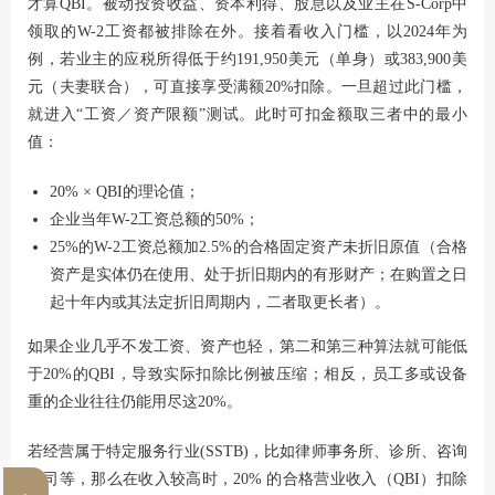
才算QBI。被动投资收益、资本利得、股息以及业主在S-Corp中
领取的W-2工资都被排除在外。接着看收入门槛，以2024年为
例，若业主的应税所得低于约191,950美元（单身）或383,900美
元（夫妻联合），可直接享受满额20%扣除。一旦超过此门槛，
就进入“工资／资产限额”测试。此时可扣金额取三者中的最小
值：
20% × QBI的理论值；
企业当年W-2工资总额的50%；
25%的W-2工资总额加2.5%的合格固定资产未折旧原值（合格
资产是实体仍在使用、处于折旧期内的有形财产；在购置之日
起十年内或其法定折旧周期内，二者取更长者）。
如果企业几乎不发工资、资产也轻，第二和第三种算法就可能低
于20%的QBI，导致实际扣除比例被压缩；相反，员工多或设备
重的企业往往仍能用尽这20%。
若经营属于特定服务行业(SSTB)，比如律师事务所、诊所、咨询
公司等，那么在收入较高时，20% 的合格营业收入（QBI）扣除