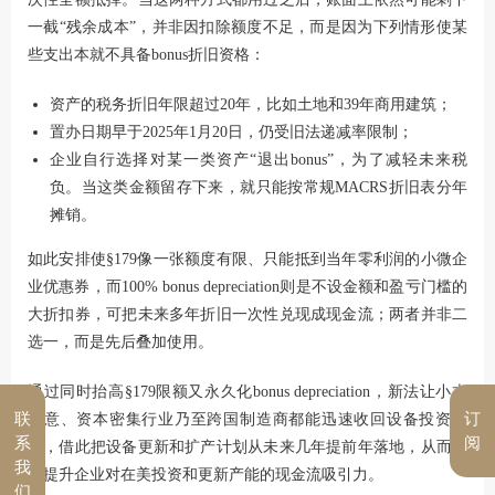
一截“残余成本”，并非因扣除额度不足，而是因为下列情形使某
些支出本就不具备bonus折旧资格：
资产的税务折旧年限超过20年，比如土地和39年商用建筑；
置办日期早于2025年1月20日，仍受旧法递减率限制；
企业自行选择对某一类资产“退出bonus”，为了减轻未来税
负。当这类金额留存下来，就只能按常规MACRS折旧表分年
摊销。
如此安排使§179像一张额度有限、只能抵到当年零利润的小微企
业优惠券，而100% bonus depreciation则是不设金额和盈亏门槛的
大折扣券，可把未来多年折旧一次性兑现成现金流；两者并非二
选一，而是先后叠加使用。
通过同时抬高§179限额又永久化bonus depreciation，新法让小本
联
订
生意、资本密集行业乃至跨国制造商都能迅速收回设备投资成
系
阅
本，借此把设备更新和扩产计划从未来几年提前年落地，从而整
我
体提升企业对在美投资和更新产能的现金流吸引力。
们