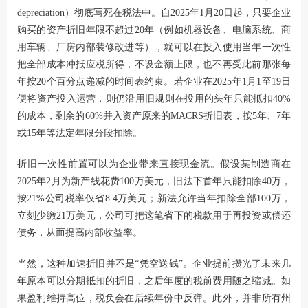
depreciation）彻底写死在税法中。自2025年1月20日起，只要企业
购买的资产折旧年限不超过20年（例如机器设备、电脑系统、商
用车辆、厂房内部装修改进等），就可以在投入使用当年一次性
把全部成本冲抵应税所得，不设金额上限，也不再受此前那张每
年按20个百分点递减的时间表约束。若企业在2025年1月1至19日
便将资产投入运营，则仍沿用旧规则在投用的头年只能抵扣40%
的成本，剩余的60%并入资产原来的MACRS折旧表，按5年、7年
或15年等法定年限分段扣除。
折旧一次性前置可以为企业带来直接现金流。假设某制造商在
2025年2月为新产线花费100万美元，旧法下首年只能扣除40万，
按21%公司税率仅省8.4万美元；新法允许当年扣除全部100万，
立刻少缴21万美元，公司可把这笔省下的税款用于再投资或偿还
债务，从而提高内部收益率。
当然，这种加速折旧并不是“凭空送钱”。企业提前攒光了未来几
年原本可以分期抵扣的折旧，之后年度的税前费用随之缩减。如
果盈利维持高位，税负会在后续年份中反弹。此外，并非所有州