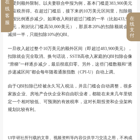
在
会受到额外限制。以夫妻联合申报为例，基本门槛是383,900美元
线
的应税所得。在超过门槛后，接下来的10万美元区间里，扣除额
客
在
会按比例逐步减少。如果收入刚好超过门槛的一半（比如433,900
服
线
美元，刚好比门槛高50,000美元），那原本20%的扣除额就会被
支
减掉一半，只能扣除10%的QBI。
付
一旦收入超过整个10万美元的额外区间（即超过483,900美元），
扣除就会完全取消。换句话说，SSTB高收入家庭的QBI扣除会像
“滑梯”一样逐步减少，最后彻底归零。另外，这些门槛数额和“逐
步递减区间”都会每年随着通胀指数（CPI-U）自动上调。
由于QBI扣除已经被永久写入税法，并且门槛会自动调整，很多
家族企业、房地产合伙企业和自由职业者，都能在未来几年里锁
定一个相对较低、可预测的有效税率，这对长期投资和企业架构
规划比较有利。
UI学研社所刊载的文章、视频资料等内容仅供学习交流之用，不构成