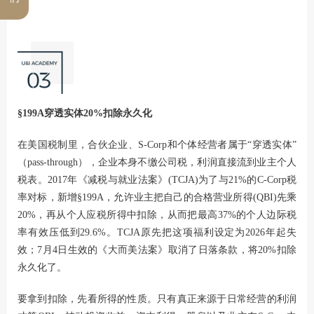
§199A穿透实体20%扣除永久化
在美国税制里，合伙企业、S-Corp和个体经营者属于“穿透实体”
（pass-through），企业本身不缴公司税，利润直接流到业主个人
税表。2017年《减税与就业法案》(TCJA)为了与21%的C-Corp税
率对标，新增§199A，允许业主把自己的合格营业所得(QBI)先乘
20%，再从个人应税所得中扣除，从而把最高37%的个人边际税
率有效压低到29.6%。TCJA原先把这项福利设定为2026年起失
效；7月4日生效的《大而美法案》取消了日落条款，将20%扣除
永久化了。
要拿到扣除，先看所得的性质。只有真正来源于日常经营的利润