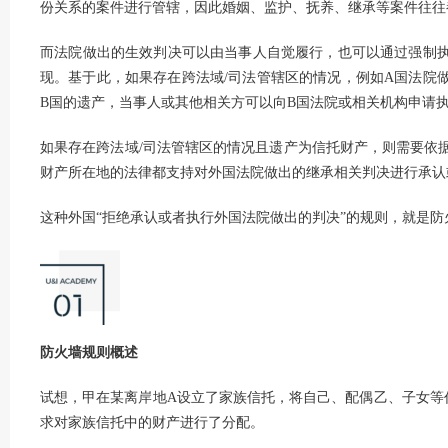
份关系的案件进行管辖，因此婚姻、监护、抚养、继承等案件往往
而法院做出的生效判决可以由当事人自觉履行，也可以通过强制
现。基于此，如果存在跨法域/司法管辖区的情况，例如A国法院
B国的遗产，当事人或其他相关方可以向B国法院或相关机构申请
如果存在跨法域/司法管辖区的情况且遗产为信托财产，则需要依
财产所在地的法律都支持对外国法院做出的继承相关判决进行承认
这种外国“拒绝承认或者执行外国法院做出的判决”的规则，就是防
防火墙规则概述
试想，甲在某离岸地A设立了家族信托，将自己、配偶乙、子女等
求对家族信托中的财产进行了分配。