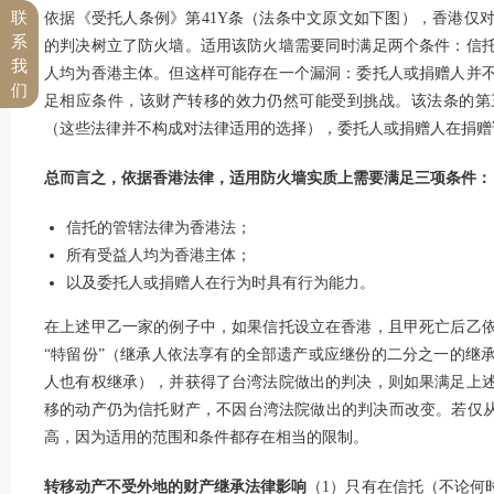
联
依据《受托人条例》第41Y条（法条中文原文如下图），香港仅
系
的判决树立了防火墙。适用该防火墙需要同时满足两个条件：信
我
人均为香港主体。但这样可能存在一个漏洞：委托人或捐赠人并
们
足相应条件，该财产转移的效力仍然可能受到挑战。该法条的第
（这些法律并不构成对法律适用的选择），委托人或捐赠人在捐赠
总而言之，
依据香港法律，适用防火墙实质上需要满足三项条件：
信托的管辖法律为香港法；
所有受益人均为香港主体；
以及委托人或捐赠人在行为时具有行为能力。
在上述甲乙一家的例子中，如果信托设立在香港，且甲死亡后乙
“特留份”（继承人依法享有的全部遗产或应继份的二分之一的继
人也有权继承），并获得了台湾法院做出的判决，则如果满足上
移的动产仍为信托财产，不因台湾法院做出的判决而改变。若仅从
高，因为适用的范围和条件都存在相当的限制。
转移动产不受外地的财产继承法律影响
（1）只有在信托（不论何