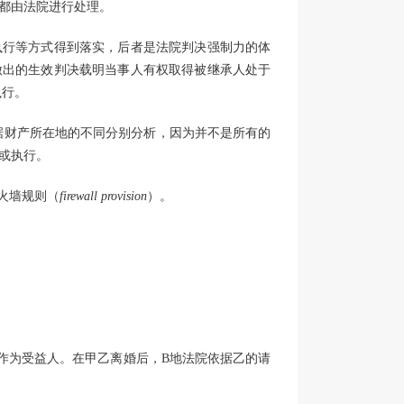
都由法院进行处理。
执行等方式得到落实，后者是法院判决强制力的体
做出的生效判决载明当事人有权取得被继承人处于
执行。
据财产所在地的不同分别分析，因为并不是所有的
或执行。
火墙规则（
firewall provision
）。
作为受益人。在甲乙离婚后，B地法院依据乙的请