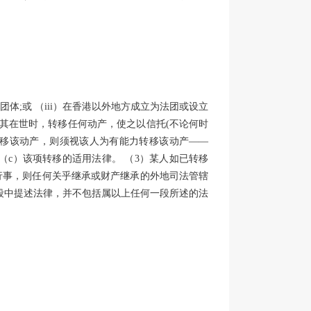
团体;或 （iii）在香港以外地方成立为法团或设立
在其在世时，转移任何动产，使之以信托(不论何时
转移该动产，则须视该人为有能力转移该动产——
（c）该项转移的适用法律。 （3）某人如已转移
此行事，则任何关乎继承或财产继承的外地司法管辖
或(c)段中提述法律，并不包括属以上任何一段所述的法