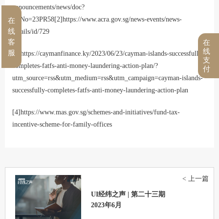
announcements/news/doc?
refNo=23PR58
[2]
https://www.acra.gov.sg/news-events/news-
在
线
details/id/729
客
在
线
服
[3]
https://caymanfinance.ky/2023/06/23/cayman-islands-successfully-
支
completes-fatfs-anti-money-laundering-action-plan/?
付
utm_source=rss&utm_medium=rss&utm_campaign=cayman-islands-
successfully-completes-fatfs-anti-money-laundering-action-plan
[4]
https://www.mas.gov.sg/schemes-and-initiatives/fund-tax-
incentive-scheme-for-family-offices
< 上一篇
UI经纬之声 | 第二十三期
2023年6月