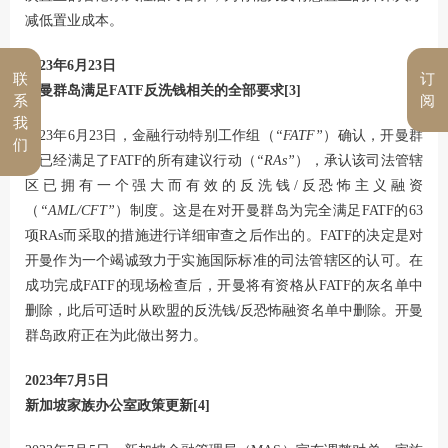
减低置业成本。
2023年6月23日
联
订
开曼群岛满足FATF反洗钱相关的全部要求
[3]
系
阅
我
2023年6月23日，金融行动特别工作组（
“FATF”
）确认，开曼群
们
岛已经满足了FATF的所有建议行动（
“RAs”
），承认该司法管辖
区已拥有一个强大而有效的反洗钱/反恐怖主义融资
（
“AML/CFT”
）制度。这是在对开曼群岛为完全满足FATF的63
项RAs而采取的措施进行详细审查之后作出的。FATF的决定是对
开曼作为一个竭诚致力于实施国际标准的司法管辖区的认可。在
成功完成FATF的现场检查后，开曼将有资格从FATF的灰名单中
删除，此后可适时从欧盟的反洗钱/反恐怖融资名单中删除。开曼
群岛政府正在为此做出努力。
2023年7月5日
新加坡家族办公室政策更新
[4]