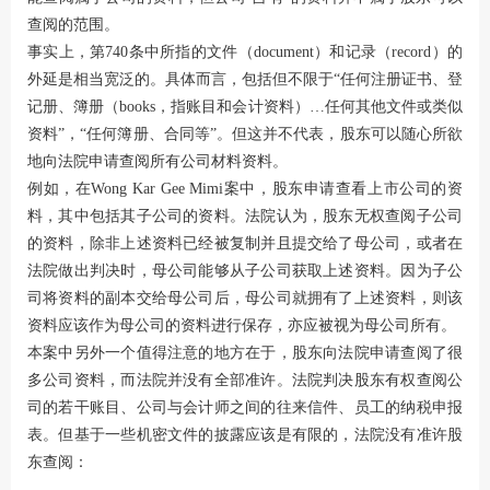
查阅的范围。
事实上，第740条中所指的文件（document）和记录（record）的
外延是相当宽泛的。具体而言，包括但不限于“任何注册证书、登
记册、簿册（books，指账目和会计资料）…任何其他文件或类似
资料”，“任何簿册、合同等”。但这并不代表，股东可以随心所欲
地向法院申请查阅所有公司材料资料。
例如，在Wong Kar Gee Mimi案中，股东申请查看上市公司的资
料，其中包括其子公司的资料。法院认为，股东无权查阅子公司
的资料，除非上述资料已经被复制并且提交给了母公司，或者在
法院做出判决时，母公司能够从子公司获取上述资料。因为子公
司将资料的副本交给母公司后，母公司就拥有了上述资料，则该
资料应该作为母公司的资料进行保存，亦应被视为母公司所有。
本案中另外一个值得注意的地方在于，股东向法院申请查阅了很
多公司资料，而法院并没有全部准许。法院判决股东有权查阅公
司的若干账目、公司与会计师之间的往来信件、员工的纳税申报
表。但基于一些机密文件的披露应该是有限的，法院没有准许股
东查阅：