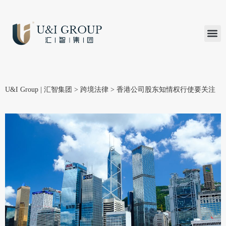
汇智研究
汇智里程
INVEST TO
加入U&
在线支付
U&I Group | 汇智集团
>
跨境法律
>
香港公司股东知情权行使要关注