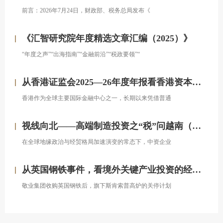
前言：2026年7月24日，财政部、税务总局发布《
《汇智研究院年度精选文章汇编（2025）》
“年度之声”“出海指南”“金融前沿”“税政要领”“
从香港证监会2025—26年度年报看香港资本市场发展的新方向
香港作为全球主要国际金融中心之一，长期以来凭借普通
视线向北——高端制造投资之“税”问越南（上）
在全球地缘政治与经贸格局加速演变的常态下，中资企业
从英国钢铁事件，看境外关键产业投资的经营处置权风险
敬业集团收购英国钢铁后，旗下斯肯索普高炉的关停计划