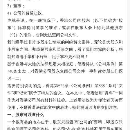
3）董事；
4）公司的普通决议。
也就是说，在一般情况下，香港公司的股东（以下简称为“股
东”）除非得到董事的准许，或者在股东大会上得到其他股东
（们）的准许，否则无法查阅公司文件。
我们经手过非常多股东知情权的纠纷解决案件，无论是大股东和
小股东之间、亦或是股东和董事之间，看了我们本篇的分析，您
就知道甩手掌柜不好当，甩手掌柜更不能当！
鉴于香港与大陆的法律规定大相径庭，笔者将从《公司条例》第
740条出发，对香港公司股东查阅公司文件一事和读者朋友们探
讨一二。
需要特别说明的是，香港第622章《公司条例》第838.1条对“文
件”和“记录”赋予了特别的含义。在本文中，笔者使用“资料”一词
作为对香港公司所有材料的统称。上述用法仅为方便读者阅读而
使用，不是香港法律原文中的表述，特此提请读者朋友们注意。
一、股东可以查什么
一个很有趣的地方在于，股东只能查阅“公司的”资料，即股东只
能查阅属于公司的资料，但公司“占有”的资料并不属于股东可以