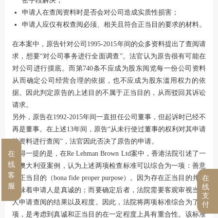
密手段解决；
申请人在查阅资料时是否会对公司造成实质性损害；
申请人应仅有权查阅必须、相关且符合正当目的要求的材料。
在本案中，原告针对公司1995-2015年间的众多资料提出了查阅请
求，想要“对公司事务进行全面调查”。法官认为原告很有可能在
对公司进行摸底。而第740条不应成为股东阅览每一份公司资料
从而确定公司经营合理的依据，也不应成为股东滥用权力的依
据。因此判定原告的上述目的不属于正当目的，从而驳回其诉讼
请求。
另外，原告在1992-2015年间一直担任公司董事，但起诉时已经不
再是董事。在上述13年间，原告“从未行使过董事的权利对其申请
的资料进行查阅”，法官因此否决了原告的申请。
在
值得一提的是，在Re Lehman Brown Ltd案中，香港法院引述了一
线
则澳大利亚案例，认为上述两项检查标准可以综合为一项：善意
客
的正当目的（bona fide proper purpose）。因为存在正当目的并不
在
服
线
意味着申请人是真诚的；而要确定后者，法院需要客观审视当事
支
人申请查阅的结果以及程度。因此，法院将两项标准综合为了一
付
项，是考虑到真诚和正当目的在一定程度上具有重合性。该标准