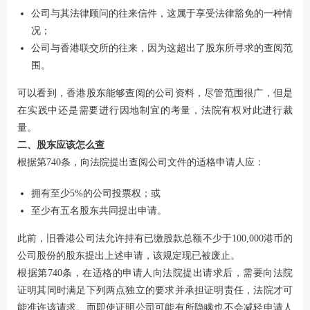
公司与其法律顾问的往来信件，这属于享受法律豁免的一种情
况；
公司与香港联交所的往来，因为这超出了股东所寻求的查阅范
围。
可以看到，香港股东能够查阅的公司资料，尽管范围很广，但是
在实践中还是需要进行因地制宜的考量，法院有权对此进行裁
量。
二、股东应该怎么查
根据第740条，向法院提出查阅公司文件的适格申请人应：
拥有至少5%的公司投票权；或
至少有五名股东共同提出申请。
此前，旧香港公司法允许持有已缴股款总额不少于100,000港币的
公司股份的股东提出上述申请，该规定现已被废止。
根据第740条，在适格的申请人向法院提出请求后，需要向法院
证明其同时满足下列两点独立的要求并承担证明责任，法院才可
能准许该请求。而即使证明公司可能有所隐瞒也不会减轻申请人