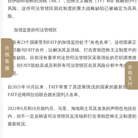
自伊朗和朝鲜的洗钱（ML），恐怖主义融资（TF）和扩散融资(PF)
风险。这些司法管辖区因此制度的重大战略缺陷已被确定为高风
险。
加强监督的司法管辖区
目前有23个国家受到FATF的加强监控处于”灰色名单”。这些国家正
在
在积极与FATF合作，以解决其反洗钱、打击资助恐怖主义制度中的
线
战略缺陷。目前没有要求对这些司法管辖区采取强化的尽职调查措
客
施，但FATF鼓励其成员和所有司法管辖区在其风险分析中考虑以下
在
服
线
信息。
支
付
自2021年10月以来，FATF审查了其进展情况的国家的最新报表，
FATF还将阿拉伯联合酋长国列入名单。
2021年6月和10月就约旦、马里、海地和土耳其发表的声明也包括在
内，但不一定反映该司法管辖区反洗钱和打击资助恐怖主义制度的
最新状况。