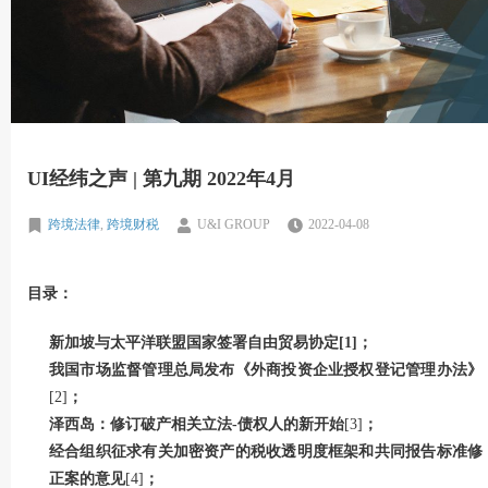
UI经纬之声 | 第九期 2022年4月
跨境法律
,
跨境财税
U&I GROUP
2022-04-08
目录：
新加坡与太平洋联盟国家签署自由贸易协定
[1]
；
我国市场监督管理总局发布《外商投资企业授权登记管理办法》
[2]
；
泽西岛：修订破产相关立法-
债权人的新开始
[3]
；
经合组织征求有关加密资产的税收透明度框架和共同报告标准修
正案的意见
[4]
；