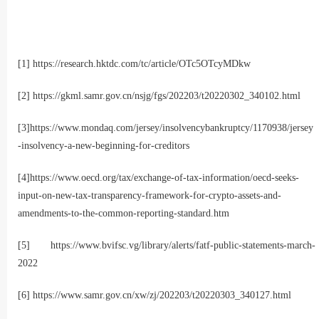
[1]
https://research.hktdc.com/tc/article/OTc5OTcyMDkw
[2]
https://gkml.samr.gov.cn/nsjg/fgs/202203/t20220302_340102.html
[3]
https://www.mondaq.com/jersey/insolvencybankruptcy/1170938/jersey
-insolvency-a-new-beginning-for-creditors
[4]
https://www.oecd.org/tax/exchange-of-tax-information/oecd-seeks-
input-on-new-tax-transparency-framework-for-crypto-assets-and-
amendments-to-the-common-reporting-standard.htm
[5]
https://www.bvifsc.vg/library/alerts/fatf-public-statements-march-
2022
[6]
https://www.samr.gov.cn/xw/zj/202203/t20220303_340127.html