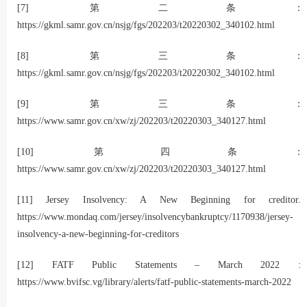
[7]
第二条：
https://gkml.samr.gov.cn/nsjg/fgs/202203/t20220302_340102.html
[8]
第三条：
https://gkml.samr.gov.cn/nsjg/fgs/202203/t20220302_340102.html
[9]
第三条：
https://www.samr.gov.cn/xw/zj/202203/t20220303_340127.html
[10]
第四条：
https://www.samr.gov.cn/xw/zj/202203/t20220303_340127.html
[11]
Jersey Insolvency: A New Beginning for creditor.
https://www.mondaq.com/jersey/insolvencybankruptcy/1170938/jersey-
insolvency-a-new-beginning-for-creditors
[12]
FATF Public Statements – March 2022 :
https://www.bvifsc.vg/library/alerts/fatf-public-statements-march-2022