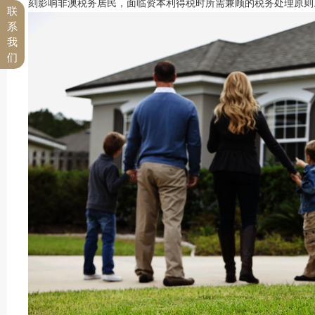
刻影响非澳税务居民，面临资本利得税时所需兼顾的税务处理原则
联
系
我
们