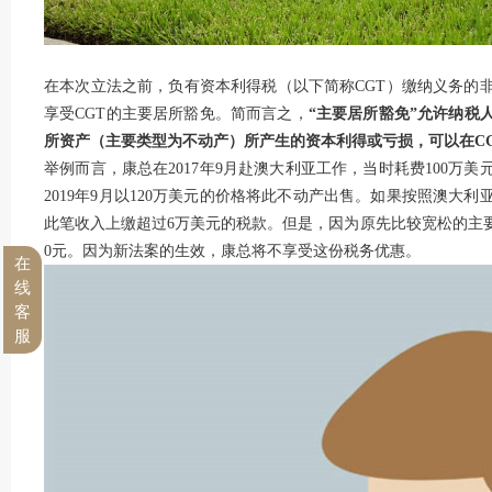
在本次立法之前，负有资本利得税（以下简称CGT）缴纳义务的
享受CGT的主要居所豁免。简而言之，
“主要居所豁免”允许纳税
所资产（主要类型为不动产）所产生的资本利得或亏损，可以在
C
举例而言，康总在2017年9月赴澳大利亚工作，当时耗费100万
2019年9月以120万美元的价格将此不动产出售。如果按照澳大
此笔收入上缴超过6万美元的税款。但是，因为原先比较宽松的主
0元。因为新法案的生效，康总将不享受这份税务优惠。
在
线
客
服