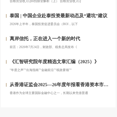
合格营业收入QBI扣除全解析（上） 合格营业收入Q
泰国 | 中国企业赴泰投资最新动态及“避坑”建议
2026年上半年，泰国投资促进委员会（BOI，以下
离岸信托，正在进入一个新的时代
前言：2026年7月24日，财政部、税务总局发布《
《汇智研究院年度精选文章汇编（2025）》
“年度之声”“出海指南”“金融前沿”“税政要领”“
从香港证监会2025—26年度年报看香港资本市场发展的新方向
香港作为全球主要国际金融中心之一，长期以来凭借普通