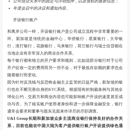
公司借贷关系中的固定与浮动抵押，以及债权的最新信息；
年度会议中的决议和通知内容。
开设银行账户
和离岸公司一样，开设银行账户是公司成立流程中非常重要的一
环。新加坡是传统的金融中心，华侨银行，星展银行，大华银
行，渣打银行，花旗银行，马来银行，荷兰银行与瑞士信贷都在
当地企业有非常深入的商业合作关系。
每个银行都有独立的开户要求和规则，比如说部分银行对于公司
开户征收一定的费用而另一些不会，对于最低存款额的要求也会
随着银行而变动。
因为针对反洗钱与反恐怖金融主义监管的日益严格，新加坡的银
行也在不断完善自身的KYC系统。根据现有的制裁条例与其他全
球化公约，交易方和商业内容也可能影响账户开设的速度甚至成
功与否。为了核实账户使用者身份和进一步保障金融安全，银行
通常会要求和董事与股东见面来作详尽的尽职调查。
U&I Group长期和新加坡众多主流商业银行保持良好的合作关
系，目前也能在中国大陆为客户提供银行账户开设提供绿色通