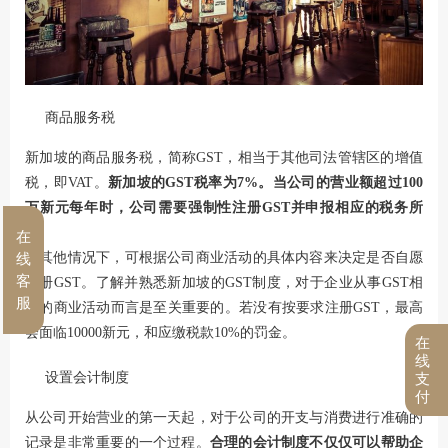
商品服务税
新加坡的商品服务税，简称GST，相当于其他司法管辖区的增值
税，即VAT。
新加坡的GST税率为7%。当公司的营业额超过100
万新元每年时，公司需要强制性注册GST并申报相应的税务所
得
。
在
在其他情况下，可根据公司商业活动的具体内容来决定是否自愿
线
客
注册GST。了解并熟悉新加坡的GST制度，对于企业从事GST相
服
关的商业活动而言是至关重要的。若没有按要求注册GST，最高
会面临10000新元，和应缴税款10%的罚金。
在
线
设置会计制度
支
付
从公司开始营业的第一天起，对于公司的开支与消费进行准确的
记录是非常重要的一个过程。
合理的会计制度不仅仅可以帮助企