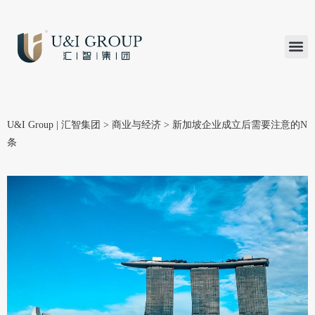
汇智研究
汇智里程
INVEST TO
加入U&
在线支付
U&I Group | 汇智集团
>
商业与经济
>
新加坡企业成立后需要注意的N
条