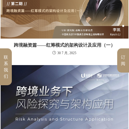
跨境融资篇——红筹模式的架构设计及应用（一）
30 7 月, 2025
联
订
系
阅
我
们