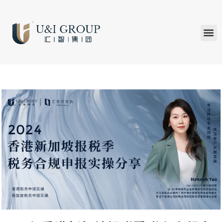
汇智研究
汇智里程
INVEST TO
加入U&
在线支付