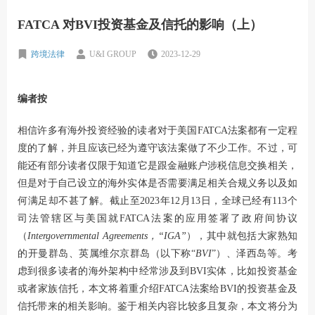
FATCA 对BVI投资基金及信托的影响（上）
跨境法律
U&I GROUP
2023-12-29
编者按
相信许多有海外投资经验的读者对于美国FATCA法案都有一定程
度的了解，并且应该已经为遵守该法案做了不少工作。不过，可
能还有部分读者仅限于知道它是跟金融账户涉税信息交换相关，
但是对于自己设立的海外实体是否需要满足相关合规义务以及如
何满足却不甚了解。截止至2023年12月13日，全球已经有113个
司法管辖区与美国就FATCA法案的应用签署了政府间协议
（
Intergovernmental Agreements，“IGA”
），其中就包括大家熟知
的开曼群岛、英属维尔京群岛（以下称“
BVI
”）、泽西岛等。考
虑到很多读者的海外架构中经常涉及到BVI实体，比如投资基金
或者家族信托，本文将着重介绍FATCA法案给BVI的投资基金及
信托带来的相关影响。鉴于相关内容比较多且复杂，本文将分为