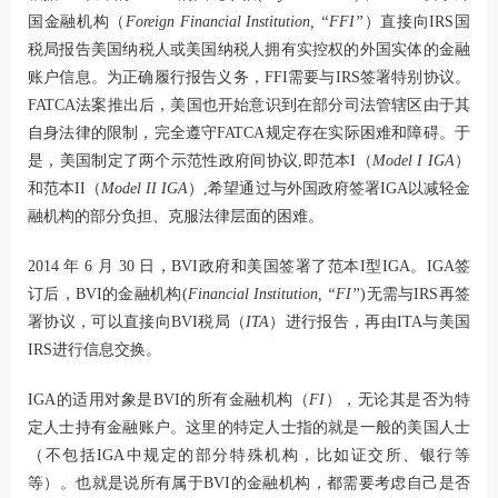
国金融机构（
Foreign Financial Institution, “FFI”
）直接向IRS国
税局报告美国纳税人或美国纳税人拥有实控权的外国实体的金融
账户信息。为正确履行报告义务，FFI需要与IRS签署特别协议。
FATCA法案推出后，美国也开始意识到在部分司法管辖区由于其
自身法律的限制，完全遵守FATCA规定存在实际困难和障碍。于
是，美国制定了两个示范性政府间协议,即范本I（
Model I IGA
）
和范本II（
Model II IGA
）,希望通过与外国政府签署IGA以减轻金
融机构的部分负担、克服法律层面的困难。
2014 年 6 月 30 日，BVI政府和美国签署了范本I型IGA。IGA签
订后，BVI的金融机构(
Financial Institution, “FI”
)无需与IRS再签
署协议，可以直接向BVI税局（
ITA
）进行报告，再由ITA与美国
IRS进行信息交换。
IGA的适用对象是BVI的所有金融机构（
FI
），无论其是否为特
定人士持有金融账户。这里的特定人士指的就是一般的美国人士
（不包括IGA中规定的部分特殊机构，比如证交所、银行等
等）。也就是说所有属于BVI的金融机构，都需要考虑自己是否