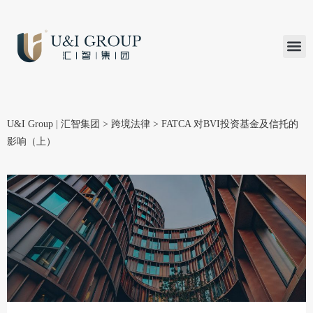
汇智研究
汇智里程
INVEST TO
加入U&
在线支付
U&I Group | 汇智集团
>
跨境法律
>
FATCA 对BVI投资基金及信托的
影响（上）