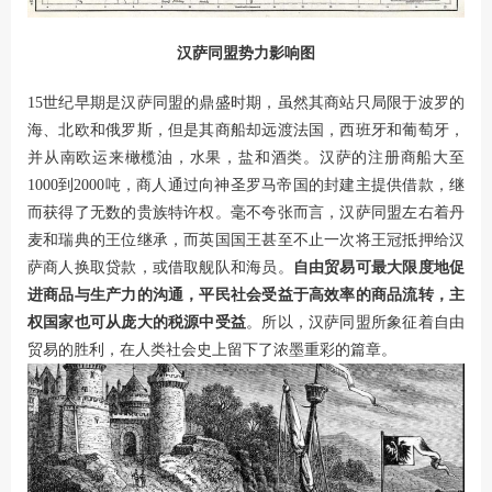
汉萨同盟势力影响图
15世纪早期是汉萨同盟的鼎盛时期，虽然其商站只局限于波罗的
海、北欧和俄罗斯，但是其商船却远渡法国，西班牙和葡萄牙，
并从南欧运来橄榄油，水果，盐和酒类。汉萨的注册商船大至
1000到2000吨，商人通过向神圣罗马帝国的封建主提供借款，继
而获得了无数的贵族特许权。毫不夸张而言，汉萨同盟左右着丹
麦和瑞典的王位继承，而英国国王甚至不止一次将王冠抵押给汉
萨商人换取贷款，或借取舰队和海员。
自由贸易可最大限度地促
进商品与生产力的沟通，平民社会受益于高效率的商品流转，主
权国家也可从庞大的税源中受益
。所以，汉萨同盟所象征着自由
贸易的胜利，在人类社会史上留下了浓墨重彩的篇章。