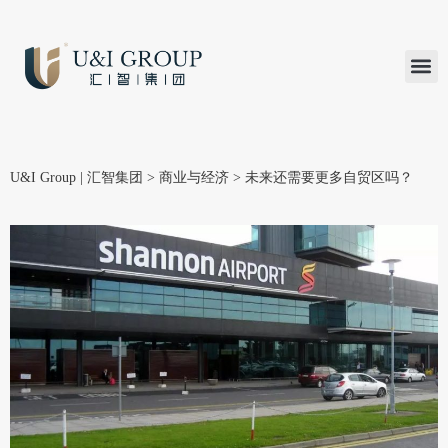
汇智研究
汇智里程
INVEST TO
加入U&
在线支付
U&I Group | 汇智集团
>
商业与经济
>
未来还需要更多自贸区吗？