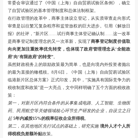
常委会审议通过了《中国（上海）自由贸易试验区条例》，确立
了自贸试验区的基本管理制度和总体法制框架。
在行政管理的改革中，商事主体设立登记，从实质审查走向形式
审查是以往繁冗复杂程序和监管放权的巨大进步。引用《解放日
报》的社评，“新片区……试行商事主体登记确认制……这一改革
是商事登记制度理念的又一次革新，实现了
商事登记制度价值取
向向更加注重效率优先转变，也体现了政府管理理念从‘全能政
府’向‘有限政府’的转变”
。
虽然财政税务上的鼓励政策最为简单，也是向境内外投资者抛出
的最为直接的橄榄枝。8月6日，《中国（上海）自由贸易试验区
临港新片区总体方案》正式印发，其中，“实施具有国际竞争力的
税收制度和政策”是一大亮点，文中同样明确了五个方面的税收政
策：
第一，对新片区内符合条件的从事集成电路、人工智能、生物医
药、民用航空等关键领域核心环节生产研发的企业
，
自设立之日
起
5年内减按15%的税率征收企业所得税
。
第二，在其他地区先行试点的基础上，研究实施
境外人才个人所
得税税负差额补贴
政策。