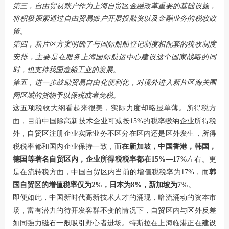
第三，自由贸易账户作为上海自贸区金融改革重要的基础设施，
将积极探索通过自由贸易账户开展投融资以及金融业务的税收政
策
。
第四，新片区方案明确了与国际船舶登记制度相配套的税收制度
安排，主要是在服务上海国际航运中心建设这个国家战略的同
时，也支持我国造船工业的发展
。
第五，进一步鼓励贸易自由化便利化，对境外进入新片区海关围
网区域的货物予以保税或者免税
。
这五项税收大纲看起来很美，实际力度却略显单薄。所得税方
面，目前中国除高新技术企业可减按15%的税率缴纳企业所得税
外，自贸区注册企业实际业务不区分在区内还是区外发生，所得
税税率都和国内企业保持一致，而
在新加坡，中国香港，韩国，
德国等著名自贸区内，企业所得税税率都在15%—17%
左右。更
是在流转税方面，中国自贸区内当前的增值税税率为17%，而
韩
国自贸区的增值税率仅为2%，日本为8%，新加坡为7%
。
即便如此，中国新时代高新技术人才的涌现，暗流涌动的资本市
场，富有潜力的待开发客群不变的情况下，自贸区内与区外反差
如同强力磁石一般吸引野心者进场。特斯拉在上海临港正在建设