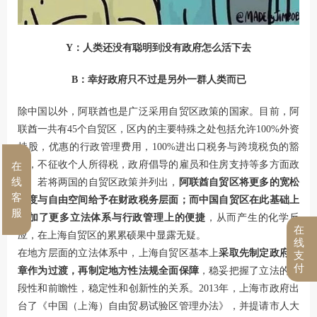
Y：人类还没有聪明到没有政府怎么活下去
B：幸好政府只不过是另外一群人类而已
除中国以外，阿联酋也是广泛采用自贸区政策的国家。目前，阿
联酋一共有45个自贸区，区内的主要特殊之处包括允许100%外资
持股，优惠的行政管理费用，100%进出口税务与跨境税负的豁
免，不征收个人所得税，政府倡导的雇员和住房支持等多方面政
在
线
策。若将两国的自贸区政策并列出，
阿联酋自贸区将更多的宽松
客
力度与自由空间给予在财政税务层面；
而中国自贸区在此基础上
服
添加了更多立法体系与行政管理上的便捷
，从而产生的化学反
在
应，在上海自贸区的累累硕果中显露无疑。
线
在地方层面的立法体系中，上海自贸区基本上
采取先制定政府规
支
付
章作为过渡，再制定地方性法规全面保障
，稳妥把握了立法的阶
段性和前瞻性，稳定性和创新性的关系。2013年，上海市政府出
台了《中国（上海）自由贸易试验区管理办法》，并提请市人大