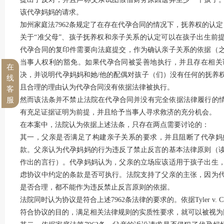
该代孕妈妈的请求。
加州家庭法7962条规定了在存在代孕合同的情况下，抚养权的认
关于“准父母”、孩子抚养权和亲子关系的认定可以在孩子出生前
代孕合同的复印件需要向法庭提交，作为确认亲子关系的依据（
当事人权利的豁免。如果代孕合同被妥善地执行，并且存在相关
在
决，并说明代孕妈妈和她/他的配偶对孩子（们）没有任何的抚养
线
且合理的理由认为代孕合同没有依据法律被执行。
客
然而该法条并不禁止法院在代孕合同并没有完全依据法律履行的情
服
有充足证据证明为前提，并且给予当事人寻求救济的充分机会。
在本案中，法院认为依据上述法条，只存在两点需要讨论的：
其一，父亲是否满足了构建亲子关系的要求，并且阻断了代孕妈
款。父亲认为代孕妈妈的行为违反了禁止反言的基本法律原则（
作出的言行）。代孕妈妈认为，父亲的立场应该适用于孩子出生
虑协议中约定的条款是否可执行。法院支持了父亲的主张，因为
是否合理，都不能作为违反禁止反言原则的依据。
法院同时认为协议是符合上述7962条法律的要求的。依据Tyler v. Chil
符合协议的目的，满足相关法律规则的实质性要求，就可以被视为