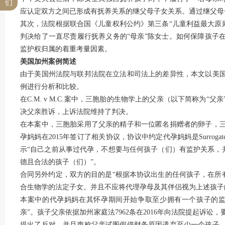
们
应认定双方之间已形成有抚养关系的继父母子女关系。通过继父母
其次，法院根据联合国《儿童权利公约》第三条“儿童利益最大原
判决给了一直尽责履行抚养义务的“母亲”陈女士。如何保障孩子
监护权归属的着重考量因素。
美国加州案例简述
由于美国州法院与联邦法院在立法和司法上的差异性，本文以美
例进行分析和比较。
在C.M. v M.C.案中，三胞胎的生物学上的父亲（以下简称为
决父亲胜诉，上诉法院维持了判决。
在本案中，三胞胎采用了父亲的精子和一位匿名捐赠者的卵子，
孕妈妈在2015年签订了相关协议，协议中约定代孕妈妈是Surrog
示“自己之前从事过代孕，不想要与任何孩子（们）有监护关系，
德且合法的孩子（们）”。
合同另外约定，双方的目的是“根据本协议出生的任何孩子，在所
合生物学的法定子女。并且不应将代理孕母及其伴侣视为上述孩子
本案中的代孕妈妈在其怀孕期间开始争取至少拥有一个孩子的监
亲”。孩子父亲依据加州家庭法7962条在2016年向法院提起诉
提出了反对，并且声称父亲试图假借财务原因遗弃至少一个孩子