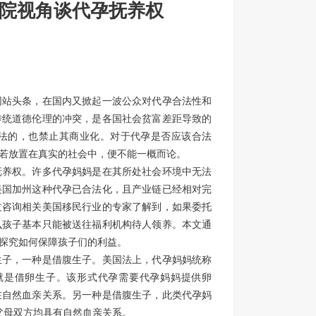
法院视角谈代孕抚养权
网站头条，在国内又掀起一波公众对代孕合法性和
传统道德伦理的冲突，是各国社会贫富差距导致的
法的，也禁止其商业化。对于代孕是否应该合法
若放置在真实的社会中，便不能一概而论。
抚养权。许多代孕妈妈是在其所处社会环境中无法
美国加州这种代孕已合法化，且产业链已经相对完
过咨询相关美国移民行业的专家了解到，如果委托
么孩子基本只能被送往福利机构待人领养。本文通
探究如何保障孩子们的利益。
生子，一种是借腹生子。美国法上，代孕妈妈统称
rogate”,也就是借卵生子。该形式代孕需要代孕妈妈提供卵
在自然血亲关系。另一种是借腹生子，此类代孕妈
托代孕的父母双方均具有自然血亲关系。