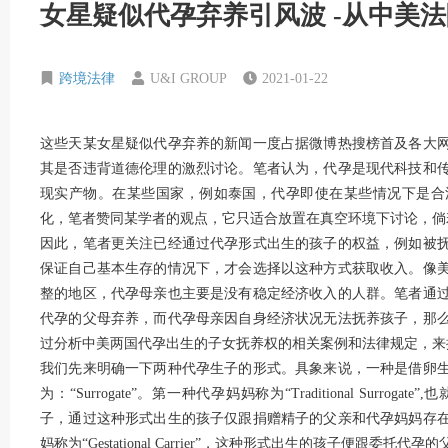
女星疑似代孕弃养引风波 -从中美
跨境法律
U&I GROUP
2021-01-22
这些天某女星疑似代孕弃养的新闻一度占据微博热搜榜首及各大
其是否违背道德伦理的激烈讨论。笔者认为，代孕是现代科技和
现实产物。在某些国家，例如泰国，代孕即使在某些情况下是合
化，笔者赞同某学者的观点，它只适合放置在真空环境下讨论，倘
因此，笔者更关注已经通过代孕形式出生的孩子的权益，例如被
保证自己基本生存的情况下，才会选择以这种方式获取收入。像
整的地区，代孕母亲也主要是没有稳定经济收入的人群。笔者通
代孕的父母弃养，而代孕母亲因自身经济状况无法抚养孩子，那
过分析中美两国代孕出生的子女抚养权的相关案例和法律规定，来
我们先来明确一下两种代孕生子的形式。具象来说，一种是借卵
为：“Surrogate”。第一种代孕妈妈称为“Traditional Sur
子，通过这种形式出生的孩子仅跟捐赠精子的父亲和代孕妈妈存
妈称为“Gestational Carrier”，这种形式出生的孩子便跟委