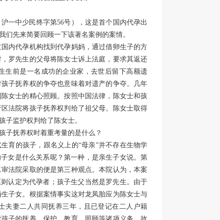
）沪一中少民终字第56号），这是首个国内代孕出
。我们先来简要回顾一下该著名案例的案情。
过国内代孕机构找到代孕妈妈，通过借卵生子的方
时，罗先生的父母将陈女士诉上法庭，要求其返还
生生前是一名成功的企业家，去世后留下高额遗
对孩子抚养权的争夺也意味着对遗产的争夺。几年
到陈女士的精心照顾。按照中国法律，陈女士和孩
行区法院将孩子抚养权判给了祖父母。陈女士取得
孩子监护权判给了陈女士。
孩子抚养权时着重考量的是什么？
式生育的孩子，跟名义上的“母亲”并不存在生物学
的子女是什么关系呢？第一种，是亲生子女说。第
二审法院采取的便是第三种观点。本院认为，本案
原则认定为代孕者；孩子生父当然是罗先生。由于
婚生子女。根据案情事实这对龙凤胎应为陈女士与
士夫妻二人共同抚养三年，且已登记在二人户籍
对孩子的抚养、保护、教育、照顾等诸项义务，故