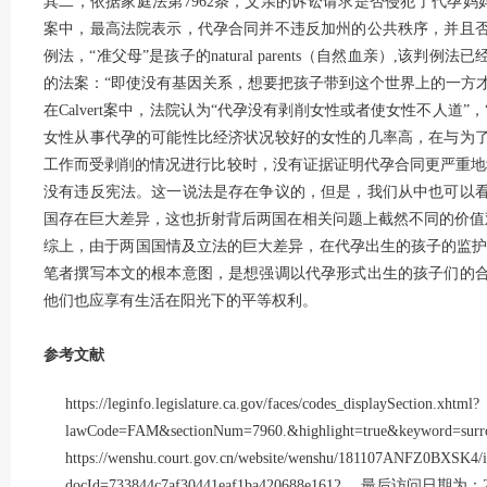
其二，依据家庭法第7962条，父亲的诉讼请求是否侵犯了代孕妈妈和孩子们的
案中，最高法院表示，代孕合同并不违反加州的公共秩序，并且
例法，“准父母”是孩子的natural parents（自然血亲）,该
的法案：“即使没有基因关系，想要把孩子带到这个世界上的一方才
在Calvert案中，法院认为“代孕没有剥削女性或者使女性不人道
女性从事代孕的可能性比经济状况较好的女性的几率高，在与为
工作而受剥削的情况进行比较时，没有证据证明代孕合同更严重地
没有违反宪法。这一说法是存在争议的，但是，我们从中也可以
国存在巨大差异，这也折射背后两国在相关问题上截然不同的价值
综上，由于两国国情及立法的巨大差异，在代孕出生的孩子的监护
笔者撰写本文的根本意图，是想强调以代孕形式出生的孩子们的
他们也应享有生活在阳光下的平等权利。
参考文献
https://leginfo.legislature.ca.gov/faces/codes_displaySection.xhtml?
lawCode=FAM&sectionNum=7960.&highlight=true&keyw
https://wenshu.court.gov.cn/website/wenshu/181107ANFZ0BXSK4/i
docId=733844c7af30441eaf1ba420688e1612 ，最后访问日期