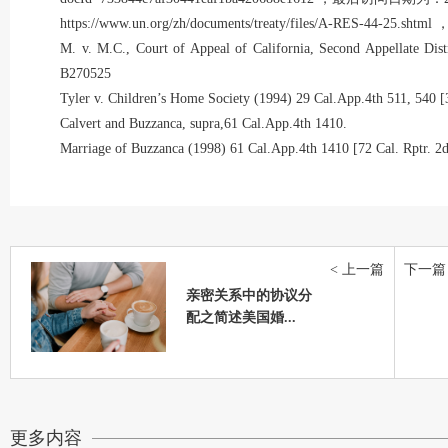
https://www.un.org/zh/documents/treaty/files/A-RES-44-25.shtml
，
M. v. M.C., Court of Appeal of California, Second Appellate Dist
B270525
Tyler v. Children’s Home Society (1994) 29 Cal.App.4th 511, 540 [
Calvert and Buzzanca, supra,61 Cal.App.4th 1410.
Marriage of Buzzanca (1998) 61 Cal.App.4th 1410 [72 Cal. Rptr. 2
< 上一篇
下一篇 
亲密关系中的协议分
配之简述美国婚...
更多内容