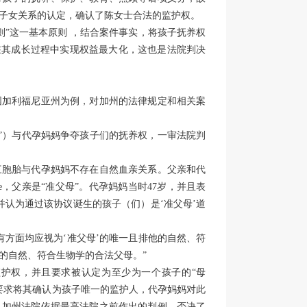
子女关系的认定，确认了陈女士合法的监护权。
则”这一基本原则 ，结合案件事实，将孩子抚养权
在其成长过程中实现权益最大化，这也是法院判决
国加利福尼亚州为例，对加州的法律规定和相关案
“父亲”）与代孕妈妈争夺孩子们的抚养权，一审法院判
三胞胎与代孕妈妈不存在自然血亲关系。父亲和代
ate，父亲是“准父母”。代孕妈妈当时47岁，并且表
并认为通过该协议诞生的孩子（们）是‘准父母’道
有方面均应视为‘准父母’的唯一且排他的自然、符
的自然、符合生物学的合法父母。”
护权，并且要求被认定为至少为一个孩子的“母
讼，要求将其确认为孩子唯一的监护人，代孕妈妈对此
。加州法院依据最高法院之前作出的判例，否决了