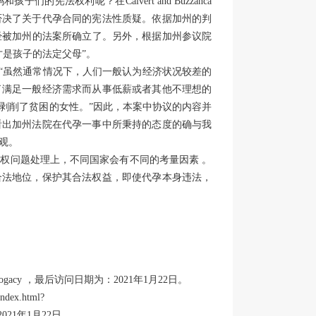
宪法权利呢？在Calvert and Buzzanca
否决了关于代孕合同的宪法性质疑。依据加州的判
判例法已经被加州的法案所确立了。另外，根据加州参议院
是孩子的法定父母”。
”，“虽然通常情况下，人们一般认为经济状况较差的
了满足一般经济需求而从事低薪或者其他不理想的
剥削了贫困的女性。”因此，本案中协议的内容并
看出加州法院在代孕一事中所秉持的态度的确与我
观。
权问题处理上，不同国家会有不同的考量因素 。
合法地位，保护其合法权益，即使代孕本身违法，
ord=surrogacy ，最后访问日期为：2021年1月22日。
ndex.html?
为：2021年1月22日。