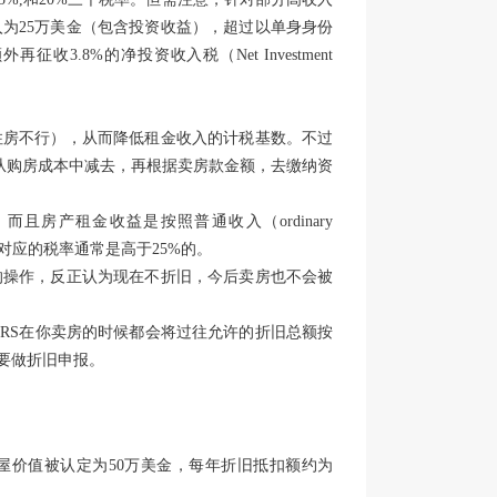
为25万美金（包含投资收益），超过以单身身份
3.8%的净投资收入税（Net Investment
住房不行），从而降低租金收入的计税基数。不过
e），从购房成本中减去，再根据卖房款金额，去缴纳资
房产租金收益是按照普通收入（ordinary
对应的税率通常是高于25%的。
的操作，反正认为现在不折旧，今后卖房也不会被
RS在你卖房的时候都会将过往允许的折旧总额按
要做折旧申报。
屋价值被认定为50万美金，每年折旧抵扣额约为