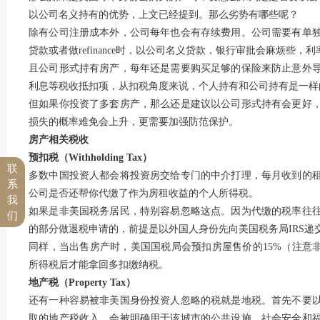
以公司名义持有的优势，上文已经提到。那么劣势有哪些呢？
除有公司注册成本外，公司每年也会有存续费用。公司需要有单
贷款或者做refinance时，以公司名义贷款，银行审批会麻烦些，
且公司形式持有房产，每年还是需要购买足够的保险来防止意外
利息等税收抵扣项，从扣税角度来说，个人持有和公司持有是一样
但如果你投资了多套房产，那么还是建议以公司形式持有会更好
损失的概率难免会上升，更需要加强防范保护。
房产相关税收
预扣税（Withholding Tax）
联
多数中国投资人都会将投资房交给专门的中介打理，每月收到的
系
公司是否还帮你代缴了作为房租收益的个人所得税。
我
如果是非美国税务居民，特别容易忽略这点。因为代缴的税率往
们
的部分做退税申请的，前提是以外国人身份先向美国税务局IRS递交W
同样，当出售房产时，美国国税局会预扣房屋售价的15%（注意
所得税后才能拿回多扣缴纳税。
地产税（Property Tax）
还有一种容易被非美国身份投资人忽略的税就是地税。首先不要
取的地产税收入，会被明确用于该城市的公共设施，社会安全和