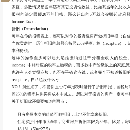
家庭，多数情况是当年还有其它投资性收益，比如其当年的总收入
报税的法定限额20万的门槛。那么超出的5万就会被联邦政府额外再征收
Income Tax）。
折旧（Depreciation）
每年在你的报税表上，都可以对你的投资性房产做折旧申报（自
当你卖房时，历年折旧的总额会按照25%税率计算（recaptur
本利得税。
这样的操作至少可以起到递延缴纳过往部分租金收入的税金。而且
income）中相对应的税率去缴税的，而多数中产阶级以上的家庭所
也许有人会觉得麻烦，也不在乎省这点钱，或者完全不知道折旧
recapture，自己也没什么亏。
NO
！
划重点了，不管你是否每年报税时进行了折旧申报，国税局I
照25%的税率从你买房成本中减去。所以对于投资的房产一定每年
关于折旧你还需要知道的两点：
只有房屋本身的价值可做折旧，土地不能拿来折旧。
住宅类折旧年限为5年，商业房产折旧年限为39年。比如，房
18,181（50w/27.5）。