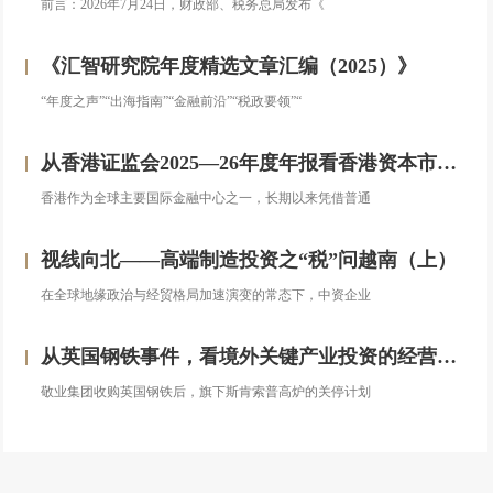
前言：2026年7月24日，财政部、税务总局发布《
《汇智研究院年度精选文章汇编（2025）》
“年度之声”“出海指南”“金融前沿”“税政要领”“
从香港证监会2025—26年度年报看香港资本市场发展的新方向
香港作为全球主要国际金融中心之一，长期以来凭借普通
视线向北——高端制造投资之“税”问越南（上）
在全球地缘政治与经贸格局加速演变的常态下，中资企业
从英国钢铁事件，看境外关键产业投资的经营处置权风险
敬业集团收购英国钢铁后，旗下斯肯索普高炉的关停计划