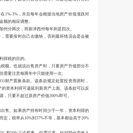
在1%-3%，并且每年会根据当地房产价值涨跌对
金额的相应调整。
加州分两次，而新泽西州每年则是四次。
介，需要按时自己去缴纳，否则最坏情况会是会被
利得税的目的。
的免税额。也就说出售房产时，只要房产升值部分不
，但需要注意每两年中只能使用一次。
031财产置换条款。该条款规定处置投资用房时，
房产的资本利得可递延到新房产上面。该条款可以反
，只要不超过原房产价值200%即可。
虑出售。如果房产持有时间少于一年，资本利得的
，税率从10%到37%不等，基本都会高于20%
%,和20%三个税率。但需注意，针对部分高收入