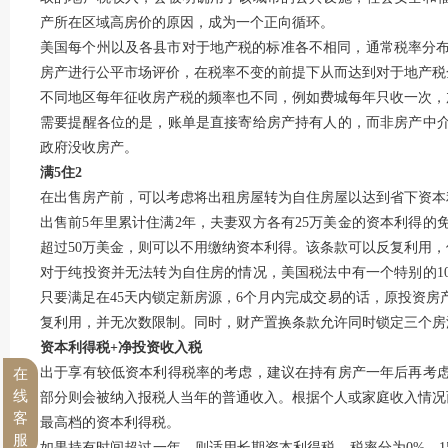
产所在区域高房价的原因，成为一个正向循环。
美国每个州以及各县市对于地产税的标准各不相同，通常税率分布
房产进行公平市场评价，在税率不变的前提下从而达到对于地产税
不同地区每年征收房产税的频率也不同，例如费城每年只收一次，
需要提醒各位的是，账单是直接寄给房产持有人的，而非房产中
政府没收房产。
满5住2
在出售房产前，可以考虑将出租房屋转为自住房屋以达到省下资本
出售前5年里累计住满2年，夫妻双方各有25万美金的资本利得
超过50万美金，则可以不用缴纳资本利得。该条款可以反复利用
对于纯投资并无法转为自住房的情况，美国税法中有一个特别的1
只要满足在45天内锁定新房源，6个月内完成交易的话，原投资
复利用，并无次数限制。同时，财产置换条款允许同时锁定三个房源
资本利得税+净投资收入税
出于享有较低资本利得税率的考虑，建议在持有房产一年后再考
在
线
部分则会被纳入报税人当年的普通收入。根据个人或家庭收入情况而定
客
最高档的资本利得税。
服
如果持有时间超过一年，则适用长期资本利得税，税率分为0%，15