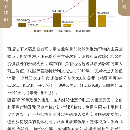
联
订
系
阅
我
们
而通读下来还是会发现，零售业务目前仍然为泡泡玛特的主要营
收点，但随着潮玩IP在粉丝中大受欢迎，IP授权及改编会给公司
提供额外的变现机会，成功的IP具有远远超过其原始版本的重大
商业价值。根据弗若斯特沙利文报告，2019年，按累计业务价值
计量，全球三大IP的市场价值分别为950亿美元（精灵宝可梦-
GAME FREAK与任天堂），860亿美元（Hello Kitty-三丽鸥）及
760亿美元（米奇-迪士尼）。
随着BEPS等政策的推动，国内外转让定价制度的相应完善，之前
利用离岸地及无形资产转让进行利润转移，利用合同安排承担主
要的风险，让一些公司即使其没有研发人员和实质的研发功能，
也会获得较高的剩余利润，从而显著降低集团整体税负，但近几
年包括谷歌、facebook等一系列跨国大公司却也因此先后受罚