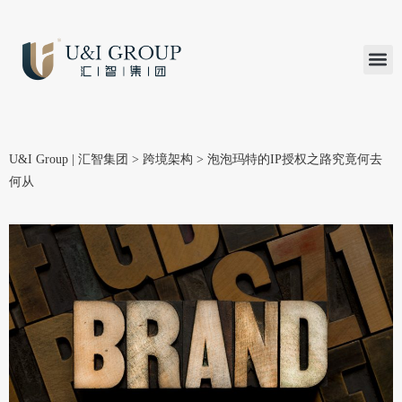
汇智研究
汇智里程
INVEST TO
加入U&
在线支付
U&I Group | 汇智集团
>
跨境架构
>
泡泡玛特的IP授权之路究竟何去
何从