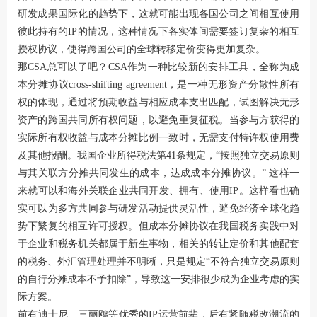
研发成果国际化的趋势下，这就可能出现各国公司之间相互使用
彼此持有的IP的情况，这种情况下各实体间需要签订复杂的相互
授权协议，使得跨国公司的全球转移定价变得更加复杂。
那CSA总可以了吧？CSA作为一种比较新的安排工具，全称为成
本分摊协议cross-shifting agreement，是一种无形资产分散性所有
权的体现，通过将预期收益与相应成本支出匹配，试图解决无形
资产的跨国共同所有权问题，以避免重复征税。当参与方获得的
实际所有权收益与成本分摊比例一致时，无需支付特许权使用费
及其他报酬。我国企业所得税法第41条规定，“按照独立交易原则
与其关联方分摊共同发生的成本，达成成本分摊协议。” 这样一
来就可以和海外关联企业共同开发、拥有、使用IP。这样看也确
实可以为多方共同参与研发活动提供灵活性，避免经济全球化趋
势下繁复的相互许可授权。但成本分摊协议在我国税务实践中对
于企业和税务机关都属于新生事物，相关的转让定价和其他配套
的税务、外汇管理处理并不明晰，只是规定“不符合独立交易原则
的自行分摊成本不予扣除”，导致这一安排很少成为企业考虑的实
际方案。
前有迪士尼、三丽鸥等优秀的IP运营前辈，后有紧随税改潮流的