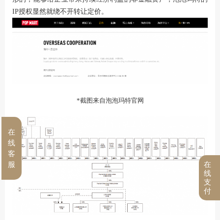
IP授权显然就绕不开转让定价。
*截图来自泡泡玛特官网
在
线
客
在
服
线
支
付