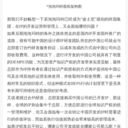
*泡泡玛特股权架构图
那我们不妨畅想一下若泡泡玛特已经成为“迪士尼”级别的跨国集
团，在IP的开发运营和管理上，又会面临哪些问题？
如果后期泡泡玛特的海外之路依然走的是国内IP开发国外推广的
道路，很有可能中国的设计师IP研发团队所在的中国公司就会与
总部签订合约研发服务协议，以成本加成的方式由中国公司向总
部收取费用。这种情况下，进行IP开发的中国公司就具有了明显
的DEMPE功能，为无形资产知识产权的开发带来实质贡献，最终
总部作为IP持有者在通过知识产权授权的方式将IP提供给中国公
司及全球其他的运营实体使用，并收取特许权使用费。这是一种
相对常见的组织形式，但这种模式在BEPS行动计划背景下是否具
有长期可持续性还是值得好好考虑。
又或者跳过合约研发，总部直接购买中国公司的已开发IP，那这
样，全球的IP则会集中于总部，方便总部进行全球知识产权的统
一管理和维护，但又会面临每一次在转让中国开发的IP时需要进
行的价值评估，而如若执行估值就势必会带来较高的管理成本。
如果IP研发后不转让，哪家公司开发就留在哪家公司那儿呢？在