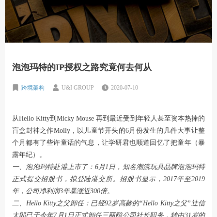
泡泡玛特的IP授权之路究竟何去何从
跨境架构
U&I GROUP
2020-07-10
从Hello Kitty到Micky Mouse 再到最近受到年轻人甚至资本热捧的
盲盒封神之作Molly，以儿童节开头的6月份发生的几件大事让整
个月都有了些许童话的气息，让学研君也顺道回忆了把童年（暴
露年纪）。
一、泡泡玛特赴港上市了：6月1日，知名潮流玩具品牌泡泡玛特
正式提交招股书，拟登陆港交所。招股书显示，2017年至2019
年，公司净利润3年暴涨近300倍。
二、Hello Kitty之父卸任：已经92岁高龄的“Hello Kitty之父”辻信
太郎已于今年7月1日正式卸任三丽鸥公司社长职务，转由31岁的