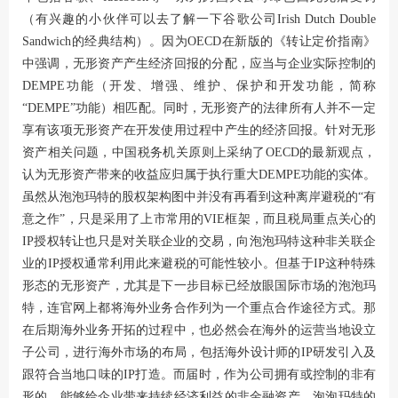
（有兴趣的小伙伴可以去了解一下谷歌公司Irish Dutch Double
Sandwich的经典结构）。因为OECD在新版的《转让定价指南》
中强调，无形资产产生经济回报的分配，应当与企业实际控制的
DEMPE功能（开发、增强、维护、保护和开发功能，简称
“DEMPE”功能）相匹配。同时，无形资产的法律所有人并不一定
享有该项无形资产在开发使用过程中产生的经济回报。针对无形
资产相关问题，中国税务机关原则上采纳了OECD的最新观点，
认为无形资产带来的收益应归属于执行重大DEMPE功能的实体。
虽然从泡泡玛特的股权架构图中并没有再看到这种离岸避税的“有
意之作”，只是采用了上市常用的VIE框架，而且税局重点关心的
IP授权转让也只是对关联企业的交易，向泡泡玛特这种非关联企
业的IP授权通常利用此来避税的可能性较小。但基于IP这种特殊
形态的无形资产，尤其是下一步目标已经放眼国际市场的泡泡玛
特，连官网上都将海外业务合作列为一个重点合作途径方式。那
在后期海外业务开拓的过程中，也必然会在海外的运营当地设立
子公司，进行海外市场的布局，包括海外设计师的IP研发引入及
跟符合当地口味的IP打造。而届时，作为公司拥有或控制的非有
形的，能够给企业带来持续经济利益的非金融资产，泡泡玛特的