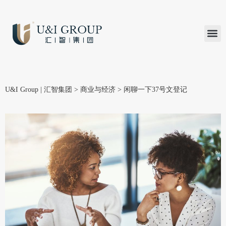
汇智研究
汇智里程
INVEST TO
加入U&
在线支付
U&I Group | 汇智集团
>
商业与经济
>
闲聊一下37号文登记