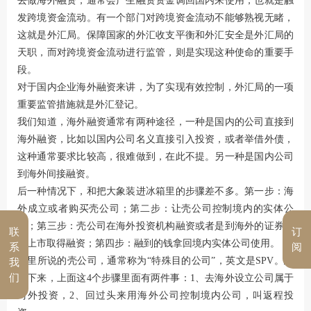
去做海外融资，通常会产生融资资金调回国内来使用，也就是触
发跨境资金流动。有一个部门对跨境资金流动不能够熟视无睹，
这就是外汇局。保障国家的外汇收支平衡和外汇安全是外汇局的
天职，而对跨境资金流动进行监管，则是实现这种使命的重要手
段。
对于国内企业海外融资来讲，为了实现有效控制，外汇局的一项
重要监管措施就是外汇登记。
我们知道，海外融资通常有两种途径，一种是国内的公司直接到
海外融资，比如以国内公司名义直接引入投资，或者举借外债，
这种通常要求比较高，很难做到，在此不提。另一种是国内公司
到海外间接融资。
后一种情况下，和把大象装进冰箱里的步骤差不多。第一步：海
外成立或者购买壳公司；第二步：让壳公司控制境内的实体公
司；第三步：壳公司在海外投资机构融资或者是到海外的证券市
联
订
场上市取得融资；第四步：融到的钱拿回境内实体公司使用。
系
阅
这里所说的壳公司，通常称为“特殊目的公司”，英文是SPV。总
我
们
结下来，上面这4个步骤里面有两件事：1、去海外设立公司属于
对外投资，2、回过头来用海外公司控制境内公司，叫返程投