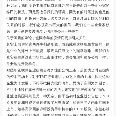
种启示，我们没必要用道德或者批判的言论去面对一些企业家的
移民的状况，而是要改善我们的环境，因为有的时候迁徙也是他
们的自由，但是另一方面，涉及到诉讼，或者涉及到跟其他利益
关系的时候，我们必须发出巨大的问号，我们的一些企业家移
民，是不是也要透明度，信息更公开一些呢?”
关于国籍的争论，也因今年的疫情而更加引人关注。
其实上面讲的这两件事都是现象，而隐藏在这些现象背后的，则
是企业的海外上市融资。最近风口浪尖上的瑞幸咖啡，当我们去
查它在纳斯达克市场的上市主体时，也会发现和很多公司一样，
注册地是开曼群岛。
那些年互联网企业纷纷去海外注册公司上市，是因为当时在国内
的资本市场上，对于TMT行业来讲，缺乏上市的土壤，因此这些
企业为了发展，不得不把目光投向海外。而为了实现海外融资，
不得不通过在海外搭建公司的方法，来实现“曲线救国”的目的。
张兰改换国籍则是另一种无奈。由于当初对企业过分自信，２０
０８年她和投资方鼎晖签署了对赌协议，如果三年之内俏江南不
上市，她将高价回购鼎晖投资手中持有的１０％股份。令信心满
满的张兰没想到的是，国内监管部门并没有批准她的上市申请，