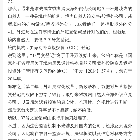
资。
那么，通常是谁去成立或者购买海外的壳公司呢？一种是境内的
自然人，一种是境内的机构。境内自然人设立/持股境外公司，或
者境内的机构设立/持股境外公司，或者他们一起持股境外的公
司。外汇局在这件事情上的外汇登记就是针对他们的。也就是：
境内自然人：要做３７号文登记。
境内机构：要做对外直接投资（ODI）登记
说到这里，“37号文登记”终于千呼万唤始出来。它的全称是《国
家外汇管理局关于境内居民通过特殊目的公司境外投融资及返程
投资外汇管理有关问题的通知》（汇发【2014】37号），颁布于
2014年。
颁布之后第二年，外汇局深化改革，简政放权，就把对外直接投
资登记的权限下放给了银行，银行来对境内自然人在海外设立壳
公司，以及后续返程投资的真实性、合理性、合规性进行判断，
然后来做决定这件事是不是靠谱，给不给做。
所以，37号文登记就由银行来操刀处理了。
不过，因为这套监管机制不光涉及到国内的公司，还涉及到境外
公司，因此就存在各种监管环境、法律框架以及信息对称等方方