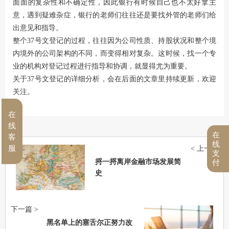
面面的复杂性和不确定性，因此银行有时候自己也不太好拿主
意，遇到疑难杂症，银行的老师们往往还是要找外管的老师们给
出意见和指导。
整个37号文登记的过程，往往因为公司性质、持股状况和整个境
内境外的公司架构的不同，而变得相对复杂。这时候，找一个专
业的机构对登记过程进行指导和协调，就显得尤为重要。
关于37号文登记的详细分析，会在后面的文章里持续更新，欢迎
关注。
在
线
在
客
线
服
< 上一篇
支
捋一捋离岸金融市场发展简
付
史
下一篇 >
黑名单上的塞舌尔正努力改