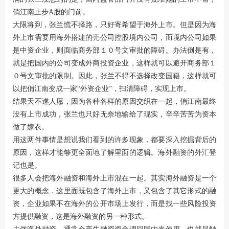
俏江南止步A股的门前。
大限将到，张兰慌不择路，只好寄希望于海外上市。但是因为海
外上市需要用海外搭建的壳公司控股境内公司，而境内公司如果
是中资企业，则面临商务部１０号文审批的障碍。办法倒是有，
就是把国内的公司变成外商投资企业，这样就可以避开商务部１
０号文审批的限制。因此，张兰不得不选择改变国籍，这样就可
以把俏江南变成一家“外资企业”，扫清障碍，实现上市。
结果天不遂人愿，因为各种各样的原因交织在一起，俏江南最终
没有上市成功，张兰也只好无奈地输给了现实，辛辛苦苦为资本
做了嫁衣。
用这两件事情是想说我们看到的许多现象，都要深入挖掘背后的
原因，这样才能够更全面地了解里面的逻辑。海外融资的外汇登
记也是。
很多人会把海外融资和海外上市混在一起。其实海外融资是一个
更大的概念，这里面既包含了海外上市，又包含了其它形式的融
资，企业如果不在海外的公开市场上发行，而是找一些风险投资
方提供融资，这是海外融资的另一种形式。