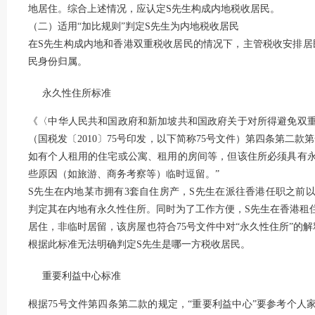
地居住。综合上述情况，应认定S先生构成内地税收居民。
（二）适用“加比规则”判定S先生为内地税收居民
在S先生构成内地和香港双重税收居民的情况下，主管税收安排居
民身份归属。
永久性住所标准
《〈中华人民共和国政府和新加坡共和国政府关于对所得避免双
（国税发〔2010〕75号印发，以下简称75号文件）第四条第二
如有个人租用的住宅或公寓、租用的房间等，但该住所必须具有
些原因（如旅游、商务考察等）临时逗留。”
S先生在内地某市拥有3套自住房产，S先生在派往香港任职之前
判定其在内地有永久性住所。同时为了工作方便，S先生在香港租
居住，非临时居留，该房屋也符合75号文件中对“永久性住所”的
根据此标准无法明确判定S先生是哪一方税收居民。
重要利益中心标准
根据75号文件第四条第二款的规定，“重要利益中心”要参考个