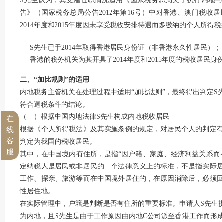
S先生认为，其受雇任职情况适用《国家税务总局关于执行内地
吿》（国家税务总局公告2012年第16号）中对香港、澳门税
2014年度和2015年度因未享受税收安排待遇而多缴纳的个人所得税
S先生已于2014年取得香港居民身份证（非香港永久性居民）；
香港的税务机关为其开具了2014年度和2015年度的税收居民身
二、“加比规则”的适用
内地税务主管机关在处理过程中适用“加比法则”，最终得出判定
符合退税条件的结论。
（―）根据中国内地法律S先生构成内地税收居民
在
根据《个人所得税法》及其实施条例的规定，对居民个人的判定
线
客
判定为我国的税收居民。
服
其中，在中国境内有住所，是指“因户籍、家庭、经济利益关系而
定纳税人是居民或非居民的一个法律意义上的标准，不是指实际
工作、探亲、旅游等而在中国境外居住的，在原因消除后，必须
性居住地。
在实际管理中，户籍是判断是否有住所的重要标准。申请人S先生
为内地，且S先生是由于工作原因由内地C公司派至香港工作而形