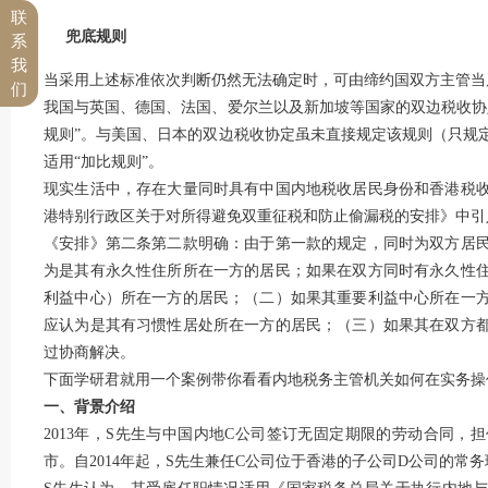
联
兜底规则
系
我
当采用上述标准依次判断仍然无法确定时，可由缔约国双方主管当
们
我国与英国、德国、法国、爱尔兰以及新加坡等国家的双边税收协
规则”。与美国、日本的双边税收协定虽未直接规定该规则（只规
适用“加比规则”。
现实生活中，存在大量同时具有中国内地税收居民身份和香港税
港特别行政区关于对所得避免双重征税和防止偷漏税的安排》中引入
《安排》第二条第二款明确：由于第一款的规定，同时为双方居
为是其有永久性住所所在一方的居民；如果在双方同时有永久性
利益中心）所在一方的居民；（二）如果其重要利益中心所在一
应认为是其有习惯性居处所在一方的居民；（三）如果其在双方
过协商解决。
下面学研君就用一个案例带你看看内地税务主管机关如何在实务操作
一、背景介绍
2013年，S先生与中国内地C公司签订无固定期限的劳动合同
市。自2014年起，S先生兼任C公司位于香港的子公司D公司的常