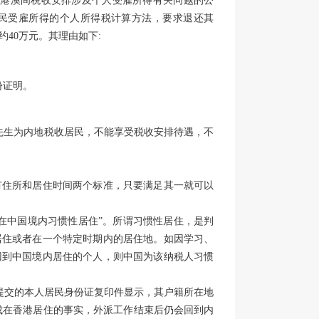
与港澳间税收安排涉及个人受雇所得有关问题的公
收居民受雇所得的个人所得税计算方法，要求退还其
约40万元。其理由如下:
份证明。
S先生为内地税收居民，不能享受税收安排待遇，不
有住所和居住时间两个标准，只要满足其一就可以
在中国境内习惯性居住”。所谓习惯性居住，是判
居住或者在一个特定时期内的居住地。如因学习、
回到中国境内居住的个人，则中国为该纳税人习惯
提交的本人居民身份证复印件显示，其户籍所在地
成在香港居住的事实，外派工作结束后仍会回到内