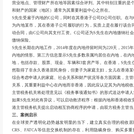
营业地点、管理财产所在地等因素综合评判。其中特别注重的是
和财产的国家（地区）通常为其重要利益中心之所在。
S先生受雇于内地的C公司，同时在其香港子公司D公司任职。在
为内地某市，其在香港子公司履职的行为，实质上是在履行该合
动合同，由C公司向其支付工资。C公司还为S先生在内地缴纳社
缴纳保险。
S先生长期在内地工作，2014年度在内地停留时间为220天，201
内地的情形。第三方信息显示S先生多数亲属均居住在内地，在内
地，包括存款、股票、现金、车辆和3套房产等。在香港，S先生
然取得了非永久香港居民身份，但妻子为家庭主妇，女儿在香港某
综合考虑申请人的家庭、社会关系和财产状况等各方面因素，主管
关系，其重要利益中心在内地而非香港，因此应认定其为内地税收
主管税务机关将处理意见以《税务事项通知书》的形式送达申请人
如果S先生对此有异议，可以启动救济程序：根据内地和香港税收
港主管税务机关提出启动相互协商程序的申请，由双方税务主管当
三、案例启示
在全球资产透明化趋势越发明显的当下，建立真实合理的税收居
CRS、FATCA等信息交换机制的存在，利用隐瞒身份、购买