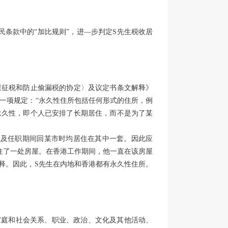
民条款中的“加比规则”，进—步判定S先生税收居
重征税和防止偷漏税的协定〉及议定书条文解释》
款第一项规定：“永久性住所包括任何形式的住所，例
永久性，即个人已安排了长期居住，而不是为了某
以及任职期间回某市时均居住在其中一套。因此应
住了一处房屋。在香港工作期间，他一直在该房屋
解释。因此，S先生在内地和香港都有永久性住所。
人家庭和社会关系、职业、政治、文化及其他活动、