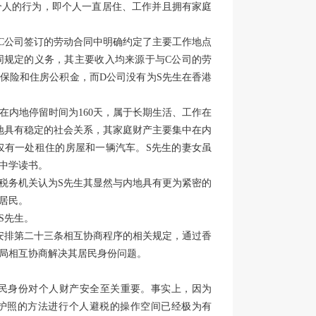
个人的行为，即个人一直居住、工作并且拥有家庭
与C公司签订的劳动合同中明确约定了主要工作地点
同规定的义务，其主要收入均来源于与C公司的劳
会保险和住房公积金，而D公司没有为S先生在香港
5年在内地停留时间为160天，属于长期生活、工作在
地具有稳定的社会关系，其家庭财产主要集中在内
仅有一处租住的房屋和一辆汽车。S先生的妻女虽
中学读书。
税务机关认为S先生其显然与内地具有更为紧密的
居民。
S先生。
安排第二十三条相互协商程序的相关规定，通过香
局相互协商解决其居民身份问题。
民身份对个人财产安全至关重要。事实上，因为
多重护照的方法进行个人避税的操作空间已经极为有