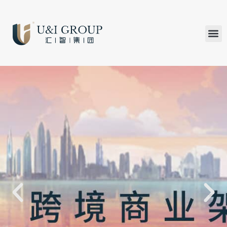
汇智研究
汇智里程
INVEST TO
加入U&
在线支付