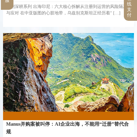
服
线
国别深耕系列 出海印尼：六大核心拆解从注册到运营的风险隔离
支
与应对 在中亚版图的心脏地带，乌兹别克斯坦正经历着“ […]
付
Manus并购案被叫停：AI企业出海，不能用“迁册”替代合
规