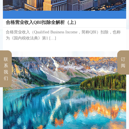
合格营业收入QBI扣除全解析（上）
合格营业收入（Qualified Business Income，简称QBI）扣除，也称
为《国内税收法典》第1 […]
联
订
系
阅
我
们