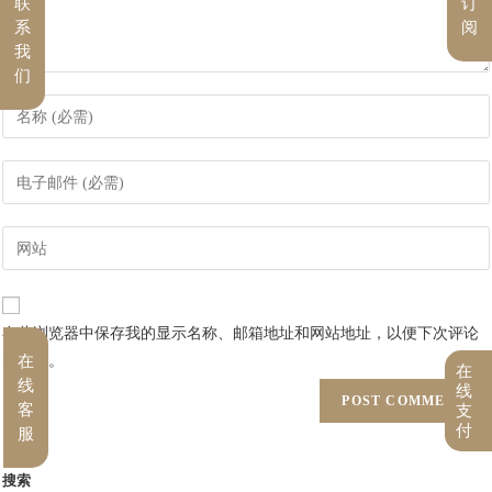
联
订
系
阅
我
们
在此浏览器中保存我的显示名称、邮箱地址和网站地址，以便下次评论
在
时使用。
在
线
线
客
支
付
服
搜索