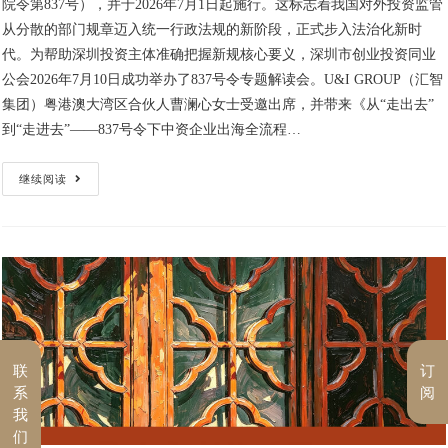
院令第837号），并于2026年7月1日起施行。这标志着我国对外投资监管
从分散的部门规章迈入统一行政法规的新阶段，正式步入法治化新时
代。为帮助深圳投资主体准确把握新规核心要义，深圳市创业投资同业
公会2026年7月10日成功举办了837号令专题解读会。U&I GROUP（汇智
集团）粤港澳大湾区合伙人曹澜心女士受邀出席，并带来《从“走出去”
到“走进去”——837号令下中资企业出海全流程…
继续阅读
联
订
系
阅
我
们