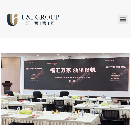
汇智研究
汇智里程
INVEST TO
加入U&
在线支付