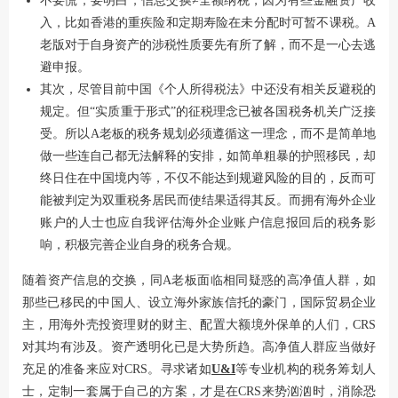
不要慌，要明白，信息交换≠全额纳税，因为有些金融资产收
入，比如香港的重疾险和定期寿险在未分配时可暂不课税。A
老版对于自身资产的涉税性质要先有所了解，而不是一心去逃
避申报。
其次，尽管目前中国《个人所得税法》中还没有相关反避税的
规定。但“实质重于形式”的征税理念已被各国税务机关广泛接
受。所以A老板的税务规划必须遵循这一理念，而不是简单地
做一些连自己都无法解释的安排，如简单粗暴的护照移民，却
终日住在中国境内等，不仅不能达到规避风险的目的，反而可
能被判定为双重税务居民而使结果适得其反。而拥有海外企业
账户的人士也应自我评估海外企业账户信息报回后的税务影
响，积极完善企业自身的税务合规。
随着资产信息的交换，同A老板面临相同疑惑的高净值人群，如
那些已移民的中国人、设立海外家族信托的豪门，国际贸易企业
主，用海外壳投资理财的财主、配置大额境外保单的人们，CRS
对其均有涉及。资产透明化已是大势所趋。高净值人群应当做好
充足的准备来应对CRS。寻求诸如
U&I
等专业机构的税务筹划人
士，定制一套属于自己的方案，才是在CRS来势汹汹时，消除恐