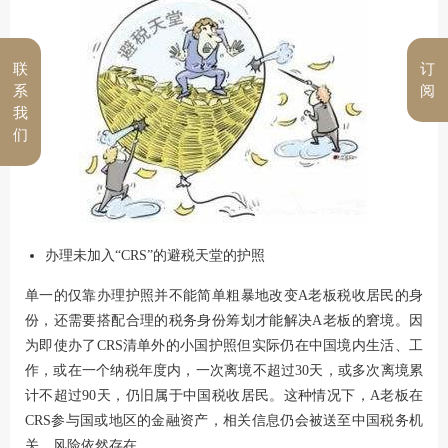
联
订
系
阅
我
们
办理未加入“CRS”的避税天堂的护照
单一的仅靠办理护照并不能简单粗暴地改变A老板税收居民的身
份，还需要搭配合理的税务身份筹划才能解决A老板的窘境。因
为即使办了CRS清单外的小国护照但实际仍在中国境内生活、工
作，或在一个纳税年度内，一次离境不超过30天，或多次离境累
计不超过90天，仍旧属于中国税收居民。这种情况下，A老板在
CRS参与国或地区的金融资产，相关信息仍会被送至中国税务机
关，风险依然存在。