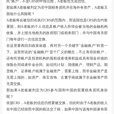
民”账户，不是CRS的申报范围，A老板也无需恐慌。
那如果A老板被判定为非中国税务居民并在海外有资产，A老板又
面临什么风险呢？
A老板将会被划归在执行CRS的范围内，而该国也是CRS的合约签
署国，则A老板的个人信息及账户收入所得会被当地的金融机构
收集，并上报当地相关的政府部门或税务部门，并与中国有关部
门每年进行一次信息交换。
在这里要再回归政策标题，再对另一个关键字“金融账户”科普一
下。这里所说的“金融账户“是个广义的概念，不止有存款账户，
还有托管账户及投资机构的股权或者债券权益或具有现金价值的
保险合同或者年金合同。如信托计划、国债账户、理财产品、期
货账户、证券账户就属于金融资产，需要上报，而非金融资产是
无需上报的，如房产、珠宝首饰、古董字画就属于非金融资产而
无需交换。
那如果A老板被判定为CRS参与国和中国的双重税务居民身份
呢？
依据CRS，A老板的信息仍然要被交换，但此时由于A老板的收入
在中国已经按照中国的税法交了税，如果中国与该海外国家有双