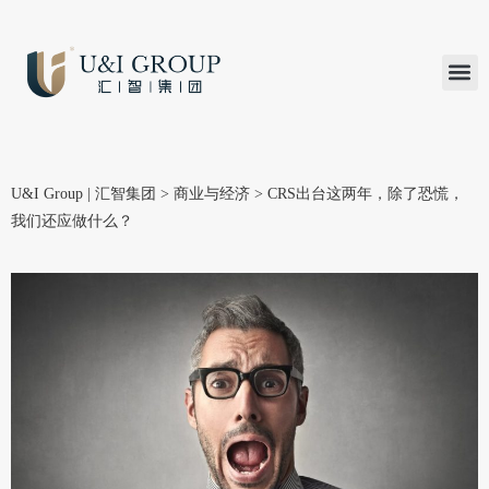
汇智研究
汇智里程
INVEST TO
加入U&
在线支付
U&I Group | 汇智集团
>
商业与经济
>
CRS出台这两年，除了恐慌，
我们还应做什么？