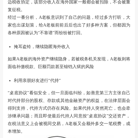
边税收协定，该部分收入在海外国家一般都会被扣除，不会被重
复征税。
经过一番分析，A老板意识到了自己的问题，经过多方打听，大
家也出谋划策，给A老板前前后后也出了好多种方案，但都因为
各种原因被认为“不靠谱”而纷纷被打回。
掩耳盗铃，继续隐匿海外收入
如果A老板的海外资产继续隐身，若被税务机关发现，A老板则将
面临补缴税款、巨额罚款甚至锒铛入狱的风险
利用亲朋好友进行“代持“
“桌底协议”看似安全，但一旦面临纠纷，如善意第三方主张自己
对代持部分的股权、存款或其他金融资产的权益，在法律层面会
得到支持，代持方式仍存在风险。如果代持人突然死亡，也会牵
涉继承问题；而且即使最后代持人同意按“桌底协议”交还资产，
在税法意义上会被视同交易，A老板又会额外多交一笔税费，成
本增加。