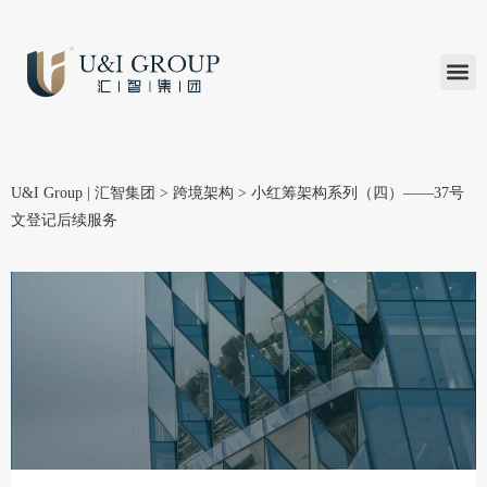
汇智研究
汇智里程
INVEST TO
加入U&
在线支付
U&I Group | 汇智集团
>
跨境架构
>
小红筹架构系列（四）——37号
文登记后续服务