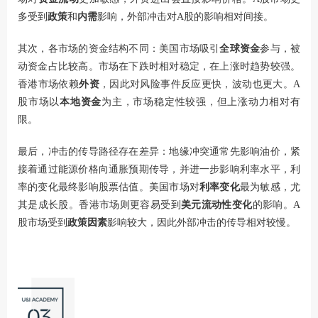
多受到
政策
和
内需
影响，外部冲击对A股的影响相对间接。
其次，各市场的资金结构不同：美国市场吸引
全球资金
参与，被
动资金占比较高。市场在下跌时相对稳定，在上涨时趋势较强。
香港市场依赖
外资
，因此对风险事件反应更快，波动也更大。A
股市场以
本地资金
为主，市场稳定性较强，但上涨动力相对有
限。
最后，冲击的传导路径存在差异：地缘冲突通常先影响油价，紧
接着通过能源价格向通胀预期传导，并进一步影响利率水平，利
率的变化最终影响股票估值。美国市场对
利率变化
最为敏感，尤
其是成长股。香港市场则更容易受到
美元流动性变化
的影响。A
股市场受到
政策因素
影响较大，因此外部冲击的传导相对较慢。