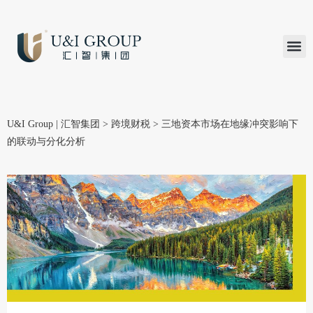
汇智研究
汇智里程
INVEST TO
加入U&
在线支付
U&I Group | 汇智集团
>
跨境财税
>
三地资本市场在地缘冲突影响下
的联动与分化分析