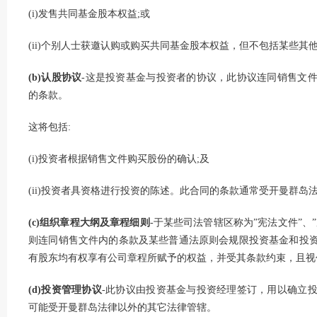
(i)发售共同基金股本权益;或
(ii)个别人士获邀认购或购买共同基金股本权益，但不包括某些
(b)认股协议
-这是投资基金与投资者的协议，此协议连同销售文
的条款。
这将包括:
(i)投资者根据销售文件购买股份的确认;及
(ii)投资者具资格进行投资的陈述。此合同的条款通常受开曼群岛
(c)组织章程大纲及章程细则
-于某些司法管辖区称为”宪法文件”、
则连同销售文件内的条款及某些普通法原则会规限投资基金和投
有股东均有权享有公司章程所赋予的权益，并受其条款约束，且视
(d)投资管理协议
-此协议由投资基金与投资经理签订，用以确立
可能受开曼群岛法律以外的其它法律管辖。