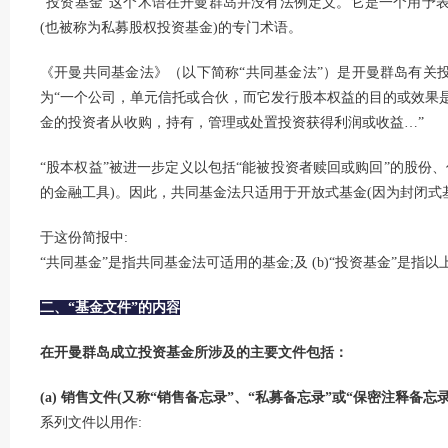
“投资基金”这个术语在开曼群岛并没有法例定义。它是一个用予表
(也被称为私募股权投资基金)的专门术语。
《开曼共同基金法》（以下简称“共同基金法”）是开曼群岛有关
为“一个公司，单元信托或合伙，而它发行股本权益的目的或效果
金的投资者从收购，持有，管理或处置投资获得利润或收益…”
“股本权益”被进一步定义以包括“能被投资者赎回或购回”的股份
的金融工具)。因此，共同基金法只适用于开放式基金(因为封闭式
于这份简报中:
“共同基金”是指共同基金法可适用的基金;及 (b)“投资基金”是
二、“基金文件”的内容
在开曼群岛成立投资基金所涉及的主要文件包括：
(a) 销售文件(又称“销售备忘录”、“私募备忘录”或“保密注释备忘录
系列文件以用作: