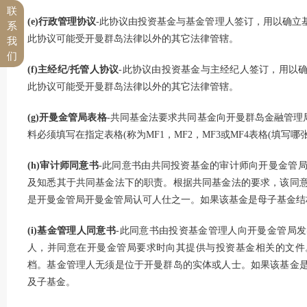
联
(e)行政管理协议
-此协议由投资基金与基金管理人签订，用以确立
系
此协议可能受开曼群岛法律以外的其它法律管辖。
我
们
(f)主经纪/托管人协议
-此协议由投资基金与主经纪人签订，用以
此协议可能受开曼群岛法律以外的其它法律管辖。
(g)开曼金管局表格
-共同基金法要求共同基金向开曼群岛金融管理
料必须填写在指定表格(称为MF1，MF2，MF3或MF4表格(填写哪
(h)审计师同意书
-此同意书由共同投资基金的审计师向开曼金管
及知悉其于共同基金法下的职责。根据共同基金法的要求，该同
是开曼金管局开曼金管局认可人仕之一。如果该基金是母子基金结
(i)基金管理人同意书
-此同意书由投资基金管理人向开曼金管局
人，并同意在开曼金管局要求时向其提供与投资基金相关的文件
档。基金管理人无须是位于开曼群岛的实体或人士。如果该基金
及子基金。