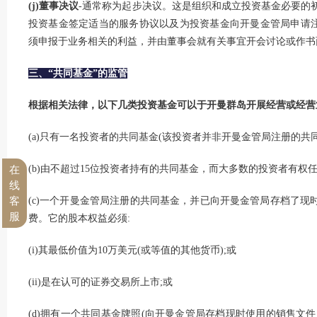
(j)董事决议
-通常称为起步决议。这是组织和成立投资基金必要的
投资基金签定适当的服务协议以及为投资基金向开曼金管局申请注
须申报于业务相关的利益，并由董事会就有关事宜开会讨论或作书面
三、“共同基金”的监管
根据相关法律，以下几类投资基金可以于开曼群岛开展经营或经营
(a)只有一名投资者的共同基金(该投资者并非开曼金管局注册的共同
(b)由不超过15位投资者持有的共同基金，而大多数的投资者有权
在
线
客
(c)一个开曼金管局注册的共同基金，并已向开曼金管局存档了现
服
费。它的股本权益必须:
(i)其最低价值为10万美元(或等值的其他货币);或
(ii)是在认可的证券交易所上市;或
(d)拥有一个共同基金牌照(向开曼金管局存档现时使用的销售文件