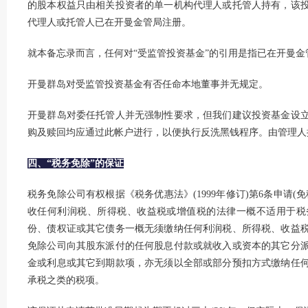
的股本权益只由相关投资者的单一机构代理人或托管人持有，该
代理人或托管人已在开曼金管局注册。
就本备忘录而言，任何对“受监管投资基金”的引用是指已在开曼
开曼群岛对受监管投资基金有否任命本地董事并无规定。
开曼群岛对委任托管人并无强制性要求，但我们建议投资基金设
购及赎回均应通过此帐户进行，以便执行反洗黑钱程序。由管理人
四、“税务免除”的保证
税务免除公司有权根据《税务优惠法》(1999年修订)第6条申请
收任何利润税、所得税、收益税或增值税的法律一概不适用于税
份、债权证或其它债务一概无须缴纳任何利润税、所得税、收益
免除公司向其股东派付的任何股息付款或就收入或资本的其它分
金或利息或其它到期款项，亦无须以全部或部分预扣方式缴纳任
承税之类的税项。